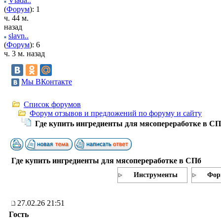
Vlada..
(
Форум
): 1
ч. 44 м.
назад
slavn..
(
Форум
): 6
ч. 3 м. назад
Мы ВКонтакте
Список форумов
Форум отзывов и предложений по форуму и сайту
Где купить ингредиенты для мясопереработке в СП
Где купить ингредиенты для мясопереработке в СПб
Инструменты
Фор
27.02.26 21:51
Гость