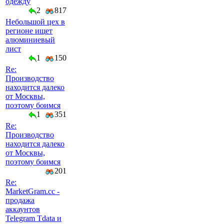
одежду
2
817
Небольшой цех в
регионе ищет
алюминиевый
лист
1
150
Re:
Производство
находится далеко
от Москвы,
поэтому боимся
1
351
Re:
Производство
находится далеко
от Москвы,
поэтому боимся
201
Re:
MarketGram.cc -
продажа
аккаунтов
Telegram Tdata и