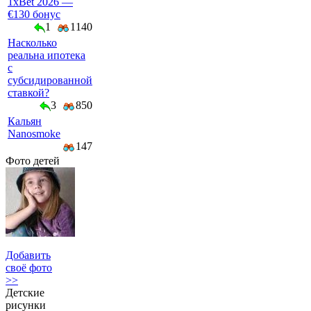
1xBet 2026 —
€130 бонус
1
1140
Насколько
реальна ипотека
с
субсидированной
ставкой?
3
850
Кальян
Nanosmoke
147
Фото детей
Добавить
своё фото
>>
Детские
рисунки