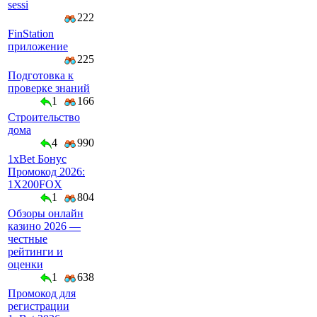
sessi
222
FinStation
приложение
225
Подготовка к
проверке знаний
1
166
Строительство
дома
4
990
1xBet Бонус
Промокод 2026:
1X200FOX
1
804
Обзоры онлайн
казино 2026 —
честные
рейтинги и
оценки
1
638
Промокод для
регистрации