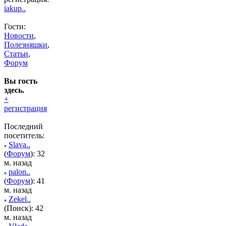
iakup..
Гости:
Новости
,
Полезняшки
,
Статьи
,
Форум
Вы гость
здесь.
+
регистрация
Последний
посетитель:
Slava..
(
Форум
): 32
м. назад
palon..
(
Форум
): 41
м. назад
Zekel..
(Поиск): 42
м. назад