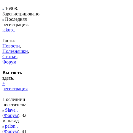
16908:
Зарегистрировано
Последняя
регистрация:
iakup..
Гости:
Новости
,
Полезняшки
,
Статьи
,
Форум
Вы гость
здесь.
+
регистрация
Последний
посетитель:
Slava..
(
Форум
): 32
м. назад
palon..
(
Форум
): 41