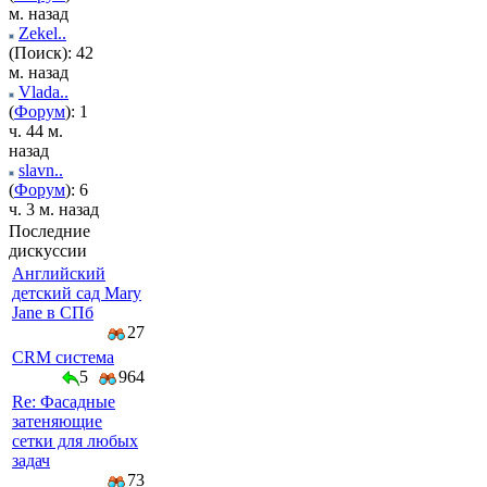
м. назад
Zekel..
(Поиск): 42
м. назад
Vlada..
(
Форум
): 1
ч. 44 м.
назад
slavn..
(
Форум
): 6
ч. 3 м. назад
Последние
дискуссии
Английский
детский сад Mary
Jane в СПб
27
CRM система
5
964
Re: Фасадные
затеняющие
сетки для любых
задач
73