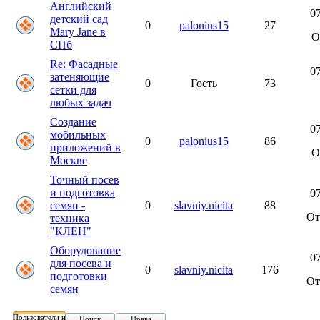
Английский
07
детский сад
0
palonius15
27
Mary Jane в
О
СПб
Re: Фасадные
07
затеняющие
0
Гость
73
сетки для
любых задач
Создание
07
мобильных
0
palonius15
86
приложений в
О
Москве
Точный посев
и подготовка
07
семян -
0
slavniy.nicita
88
О
техника
"КЛЕН"
Оборудование
07
для посева и
0
slavniy.nicita
176
подготовки
О
семян
Пользователи на форуме:
Поиск
Права