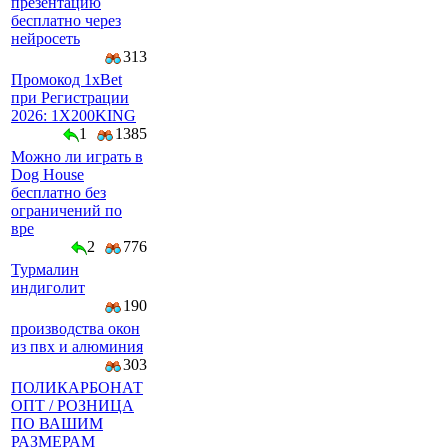
презентацию
бесплатно через
нейросеть
313
Промокод 1xBet
при Регистрации
2026: 1X200KING
1
1385
Можно ли играть в
Dog House
бесплатно без
ограничений по
вре
2
776
Турмалин
индиголит
190
производства окон
из пвх и алюминия
303
ПОЛИКАРБОНАТ
ОПТ / РОЗНИЦА
ПО ВАШИМ
РАЗМЕРАМ