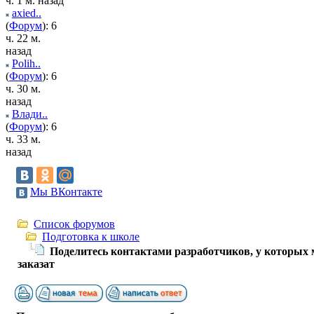
ч. 1 м. назад
axied..
(
Форум
): 6
ч. 22 м.
назад
Polih..
(
Форум
): 6
ч. 30 м.
назад
Влади..
(
Форум
): 6
ч. 33 м.
назад
Мы ВКонтакте
Список форумов
Подготовка к школе
Поделитесь контактами разработчиков, у которых
заказат