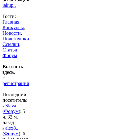
iakup..
Гости:
Главная
,
Конкурсы
,
Новости
,
Полезняшки
,
Ссылки
,
Статьи
,
Форум
Вы гость
здесь.
+
регистрация
Последний
посетитель:
Slava..
(
Форум
): 5
ч. 32 м.
назад
alex8..
(
Форум
): 6