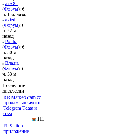
alex8..
(
Форум
): 6
ч. 1 м. назад
axied..
(
Форум
): 6
ч. 22 м.
назад
Polih..
(
Форум
): 6
ч. 30 м.
назад
Влади..
(
Форум
): 6
ч. 33 м.
назад
Последние
дискуссии
Re: MarketGram.cc -
продажа аккаунтов
Telegram Tdata и
sessi
111
FinStation
приложение