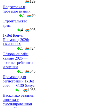
129
Подготовка к
проверке знаний
1
70
Строительство
дома
4
905
1xBet Бонус
Промокод 2026:
1X200FOX
1
724
Обзоры онлайн
казино 2026 —
честные рейтинги
и оценки
1
545
Промокод для
регистрации 1xBet
2026 — €130 бонус
1
1055
Насколько реальна
ипотека с
субсидированной