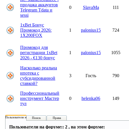
продажа аккаунтов
0
SlavaMa
111
Telegram Tdata и
sessi
1xBet Бонус
Промокод 2026:
1
palonius15
724
1X200FOX
Промокод для
регистрации 1xBet
1
palonius15
1055
2026 - €130 бонус
Насколько реальна
ипотека с
3
Гость
790
субсидированной
ставкой?
Профессиональный
инструмент Мастер
0
helenka06
149
тул
Пользователи на форуме:
Поиск
Права
Пользователи на форуме:: 2 , на этом форуме: