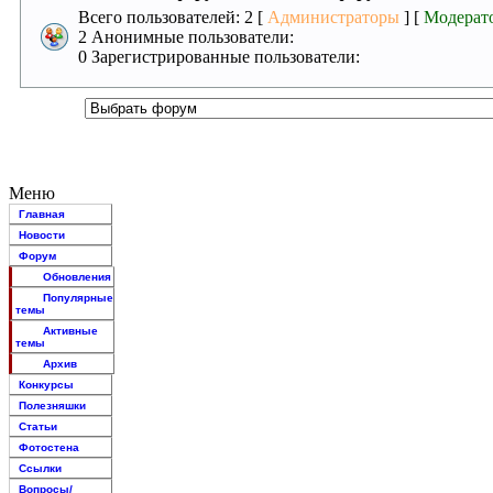
Всего пользователей: 2 [
Администраторы
] [
Модерат
2 Анонимные пользователи:
0 Зарегистрированные пользователи:
Меню
Главная
Новости
Форум
Обновления
Популярные
темы
Активные
темы
Архив
Конкурсы
Полезняшки
Статьи
Фотостена
Ссылки
Вопросы/