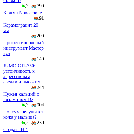
ставкой?
3
790
Кальян Nanosmoke
91
Керамогранит 20
мм
200
Профессиональный
инструмент Мастер
тул
149
JUMO CTI-750:
устойчивость к
агрессивным
средам и высоким
244
Нужен кальций с
витамином D3
3
904
Почему шелушится
кожа у малыша?
2
230
Создать ИИ