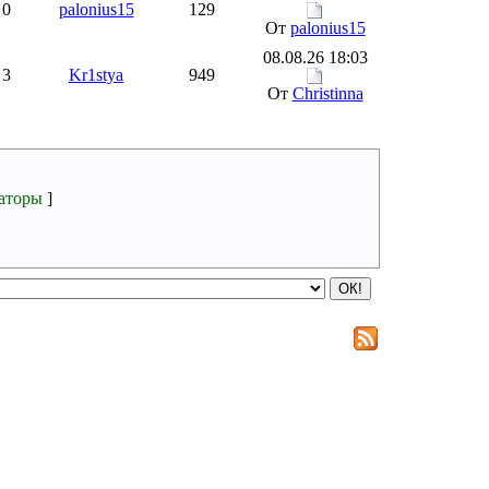
0
palonius15
129
От
palonius15
08.08.26 18:03
3
Kr1stya
949
От
Christinna
аторы
]