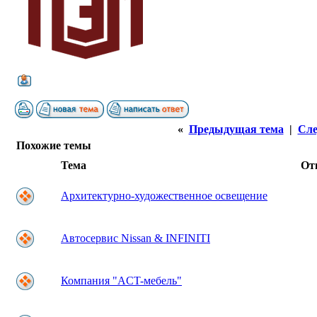
«
Предыдущая тема
|
Сле
Похожие темы
Тема
От
Архитектурно-художественное освещение
Автосервис Nissan & INFINITI
Компaния "AСT-мeбeль"