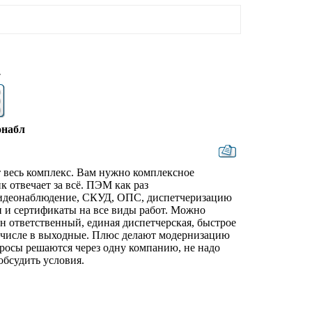
7
онабл
т весь комплекс. Вам нужно комплексное
к отвечает за всё. ПЭМ как раз
видеонаблюдение, СКУД, ОПС, диспетчеризацию
и и сертификаты на все виды работ. Можно
н ответственный, единая диспетчерская, быстрое
м числе в выходные. Плюс делают модернизацию
просы решаются через одну компанию, не надо
обсудить условия.