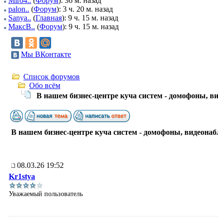
Miro4..
(
Форум
): 36 м. назад
palon..
(
Форум
): 3 ч. 20 м. назад
Sanya..
(
Главная
): 9 ч. 15 м. назад
МаксВ..
(
Форум
): 9 ч. 15 м. назад
Мы ВКонтакте
Список форумов
Обо всём
В нашем бизнес-центре куча систем - домофоны, в
В нашем бизнес-центре куча систем - домофоны, видеона
08.03.26 19:52
Kr1stya
Уважаемый пользователь