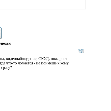
9
блюден
оны, видеонаблюдение, СКУД, пожарная
да что-то ломается - не поймешь к кому
 сразу?