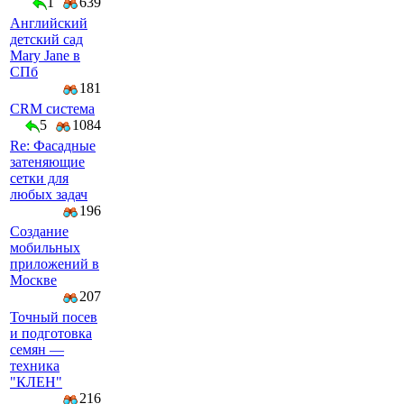
1
639
Английский
детский сад
Mary Jane в
СПб
181
CRM система
5
1084
Re: Фасадные
затеняющие
сетки для
любых задач
196
Создание
мобильных
приложений в
Москве
207
Точный посев
и подготовка
семян —
техника
"КЛЕН"
216