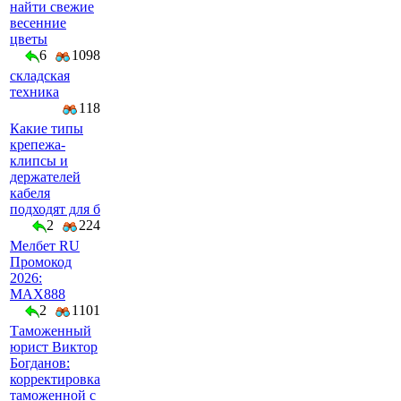
найти свежие
весенние
цветы
6
1098
складская
техника
118
Какие типы
крепежа-
клипсы и
держателей
кабеля
подходят для б
2
224
Мелбет RU
Промокод
2026:
MAX888
2
1101
Таможенный
юрист Виктор
Богданов:
корректировка
таможенной с