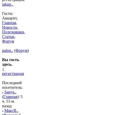
iakup..
Гости:
Аккаунт,
Главная
,
Новости
,
Полезняшки
,
Статьи
,
Форум
palon..
(
Форум
)
Вы гость
здесь.
+
регистрация
Последний
посетитель:
Sanya..
(
Главная
): 5
ч. 53 м.
назад
МаксВ..