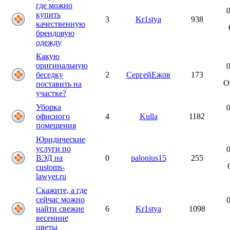
где можно
0
купить
3
Kr1stya
938
качественную
брендовую
одежду
Какую
оригинальную
0
беседку
2
СергейЕжов
173
О
поставить на
участке?
Уборка
0
офисного
4
Kulla
1182
помещения
Юридические
услуги по
0
ВЭД на
0
palonius15
255
customs-
lawyer.ru
Скажите, а где
сейчас можно
0
найти свежие
6
Kr1stya
1098
весенние
цветы