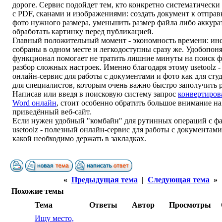
дороге. Сервис подойдет тем, кто конкретно систематически
с PDF, сканами и изображениями: создать документ к отправк
фото нужного размера, уменьшить размер файла либо аккура
обработать картинку перед публикацией.
Главный положительный момент - экономность времени: ин
собраны в одном месте и легкодоступны сразу же. Удобопон
функционал помогает не тратить лишние минуты на поиск 
разбор сложных настроек. Именно благодаря этому usetoolz 
онлайн-сервис для работы с документами и фото как для студ
для специалистов, которым очень важно быстро заполучить р
Написав или введя в поисковую систему запрос
конвертиров
Word онлайн
, стоит особенно обратить большое внимание н
приведённый веб-сайт.
Если нужен удобный "комбайн" для рутинных операций с ф
usetoolz - полезный онлайн-сервис для работы с документами
какой необходимо держать в закладках.
«
Предыдущая тема
|
Следующая тема
»
Похожие темы
Тема
Ответы
Автор
Просмотры
Ищу место,