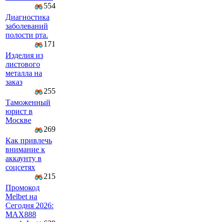
554
Диагностика
заболеваний
полости рта.
171
Изделия из
листового
металла на
заказ
255
Таможенный
юрист в
Москве
269
Как привлечь
внимание к
аккаунту в
соцсетях
215
Промокод
Melbet на
Сегодня 2026:
MAX888