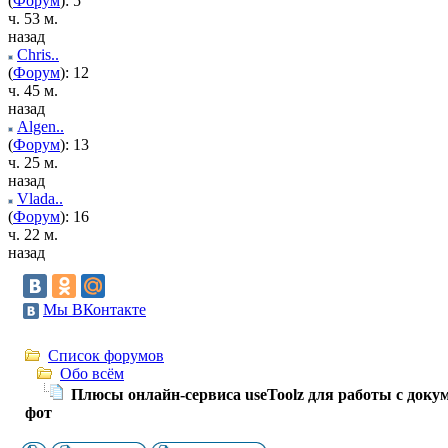
(
Форум
): 5
ч. 53 м.
назад
Chris..
(
Форум
): 12
ч. 45 м.
назад
Algen..
(
Форум
): 13
ч. 25 м.
назад
Vlada..
(
Форум
): 16
ч. 22 м.
назад
Мы ВКонтакте
Список форумов
Обо всём
Плюсы онлайн-сервиса useToolz для работы с доку
фот