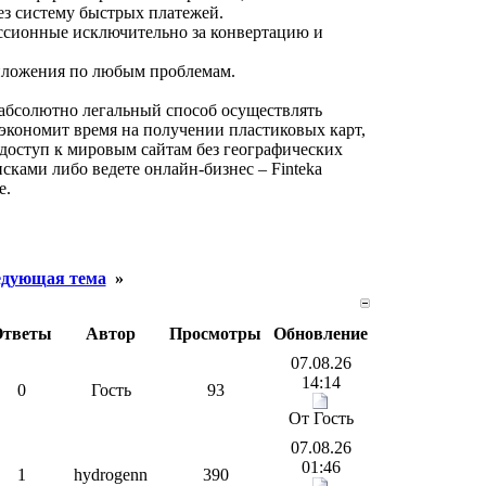
ез систему быстрых платежей.
иссионные исключительно за конвертацию и
риложения по любым проблемам.
и абсолютно легальный способ осуществлять
 экономит время на получении пластиковых карт,
доступ к мировым сайтам без географических
сками либо ведете онлайн-бизнес – Finteka
е.
дующая тема
»
Ответы
Автор
Просмотры
Обновление
07.08.26
14:14
0
Гость
93
От Гость
07.08.26
01:46
1
hydrogenn
390