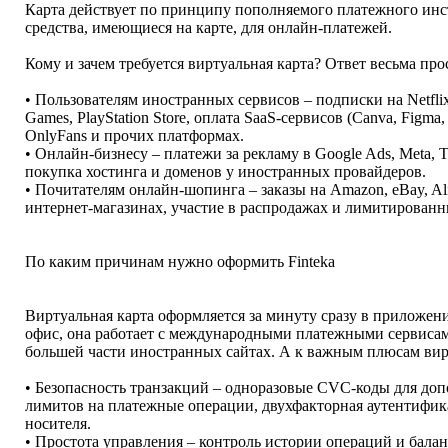
Карта действует по принципу пополняемого платежного инс
средства, имеющиеся на карте, для онлайн-платежей.
Кому и зачем требуется виртуальная карта? Ответ весьма про
• Пользователям иностранных сервисов – подписки на Netflix,
Games, PlayStation Store, оплата SaaS-сервисов (Canva, Figma,
OnlyFans и прочих платформах.
• Онлайн-бизнесу – платежи за рекламу в Google Ads, Meta, 
покупка хостинга и доменов у иностранных провайдеров.
• Почитателям онлайн-шопинга – заказы на Amazon, eBay, Al
интернет-магазинах, участие в распродажах и лимитированн
По каким причинам нужно оформить Finteka
Виртуальная карта оформляется за минуту сразу в приложен
офис, она работает с международными платежными сервисами 
большей части иностранных сайтах. А к важным плюсам вир
• Безопасность транзакций – одноразовые CVC-коды для до
лимитов на платежные операции, двухфакторная аутентифик
носителя.
• Простота управления – контроль истории операций и балан