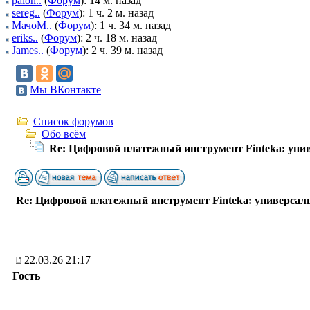
palon..
(
Форум
): 14 м. назад
sereg..
(
Форум
): 1 ч. 2 м. назад
МачоМ..
(
Форум
): 1 ч. 34 м. назад
eriks..
(
Форум
): 2 ч. 18 м. назад
James..
(
Форум
): 2 ч. 39 м. назад
Мы ВКонтакте
Список форумов
Обо всём
Re: Цифровой платежный инструмент Finteka: ун
Re: Цифровой платежный инструмент Finteka: универса
22.03.26 21:17
Гость