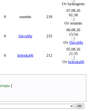
От hydrogenn
07.08.26
01:38
0
soumits
218
От soumits
06.08.26
15:54
0
SlavaMa
235
От
SlavaMa
05.08.26
21:35
0
helenka06
212
От
helenka06
аторы
]