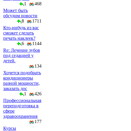
1
468
Может быть
обсудим новости
8
1711
Кто-нибудь из вас
сможет сделать
печать наклеек?
6
1144
Re: Лечение зубов
под седацией у
детей.
134
Хочется подобрать
кондиционеры
разной мощности,
заказать дос
1
426
Профессиональная
переподготовка в
сфере
здравоохранения
177
Курсы