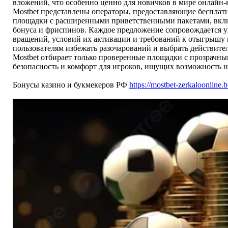
вложений, что особенно ценно для новичков в мире онлайн-к
Mostbet представлены операторы, предоставляющие бесплат
площадки с расширенными приветственными пакетами, вк
бонуса и фриспинов. Каждое предложение сопровождается у
вращений, условий их активации и требований к отыгрышу
пользователям избежать разочарований и выбрать действите
Mostbet отбирает только проверенные площадки с прозрачны
безопасность и комфорт для игроков, ищущих возможность 
Бонусы казино и букмекеров РФ
https://mostbet-zerkaloonline.