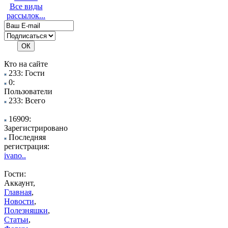
Все виды
рассылок...
Кто на сайте
233: Гости
0:
Пользователи
233: Всего
16909:
Зарегистрировано
Последняя
регистрация:
ivano..
Гости:
Аккаунт,
Главная
,
Новости
,
Полезняшки
,
Статьи
,