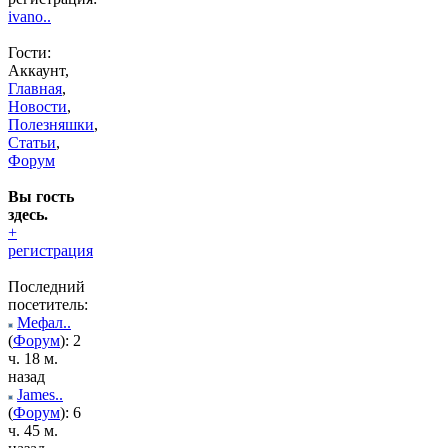
ivano..
Гости:
Аккаунт,
Главная
,
Новости
,
Полезняшки
,
Статьи
,
Форум
Вы гость
здесь.
+
регистрация
Последний
посетитель:
Мефал..
(
Форум
): 2
ч. 18 м.
назад
James..
(
Форум
): 6
ч. 45 м.