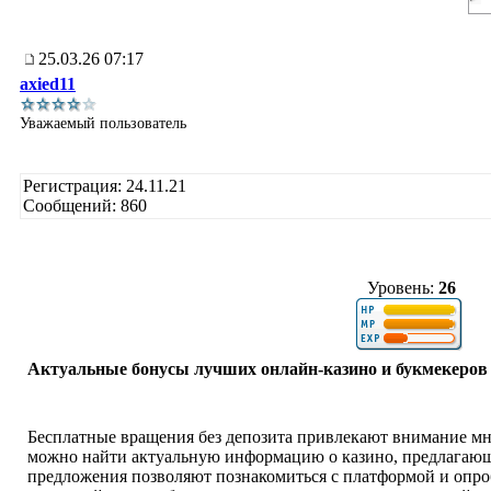
25.03.26 07:17
axied11
Уважаемый пользователь
Регистрация: 24.11.21
Сообщений: 860
Уровень:
26
Актуальные бонусы лучших онлайн-казино и букмекеров
Бесплатные вращения без депозита привлекают внимание мно
можно найти актуальную информацию о казино, предлагаю
предложения позволяют познакомиться с платформой и опро