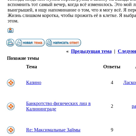
вспомнить тот самый вечер, когда всё изменилось. Это мой 
выигрышей, я ищу напоминание о том, что я могу всё. Я пере
Жизнь слишком коротка, чтобы прожить её в клетке. Я выбра
этом.
«
Предыдущая тема
|
Следую
Похожие темы
Тема
Ответы
Казино
4
Ласко
Банкротство физических лиц в
2
pa
Калининграде
Re: Максимальные Займы
9