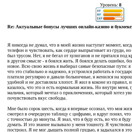
Уровень:
8
Re: Актуальные бонусы лучших онлайн-казино и букмеке
Я никогда не думал, что в моей жизни наступит момент, когда
телефон и чувствовать, как сердце выпрыгивает из груди, но 
был трусом. Нет, я не бегал от хулиганов и не прятался под 
в другом смысле - я боялся жить. Я боялся делать ошибки, бо
новое. Всю свою жизнь я выбирал самые безопасные пути: я 
что это стабильно и надежно, я устроился работать в госуд
платили регулярно и давали больничные, я женился на хоро
удобной и не доставляла хлопот. Я жил в коконе из правил, 
казалось, что это и есть нормальная жизнь. Но внутри меня, 
мальчик, который мечтал о приключениях, который хотел уви
почувствовать вкус свободы.
Мне было сорок шесть, когда я впервые осознал, что моя жиз
смотрел в очередную таблицу с цифрами, и вдруг понял, чт
с точностью до минуты. Я знал, что я буду есть, во что я буду 
думать. И это знание вызывало у меня тошноту. Я чувствовал 
построил. Я не мог дышать полной грудью, я задыхался в эт