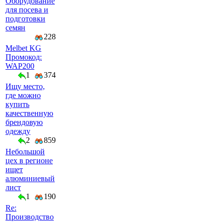
Оборудование
для посева и
подготовки
семян
228
Melbet KG
Промокод:
WAP200
1
374
Ищу место,
где можно
купить
качественную
брендовую
одежду
2
859
Небольшой
цех в регионе
ищет
алюминиевый
лист
1
190
Re:
Производство