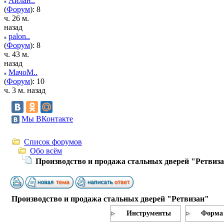
Аилан..
(
Форум
): 8
ч. 26 м.
назад
palon..
(
Форум
): 8
ч. 43 м.
назад
МачоМ..
(
Форум
): 10
ч. 3 м. назад
Мы ВКонтакте
Список форумов
Обо всём
Производство и продажа стальных дверей "Ретвиз
Производство и продажа стальных дверей "Ретвизан"
Инструменты
Форма 