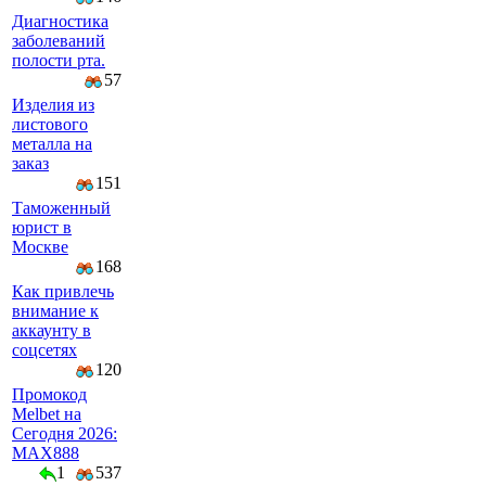
Диагностика
заболеваний
полости рта.
57
Изделия из
листового
металла на
заказ
151
Таможенный
юрист в
Москве
168
Как привлечь
внимание к
аккаунту в
соцсетях
120
Промокод
Melbet на
Сегодня 2026:
MAX888
1
537