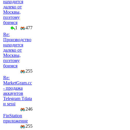
находится
далеко от
Москвы,
поэтому
боимся
1
477
Re:
Производство
находится
далеко от
Москвы,
поэтому
боимся
255
Re:
MarketGram.cc
- продажа
аккаунтов
Telegram Tdata
и sessi
246
FinStation
приложение
255