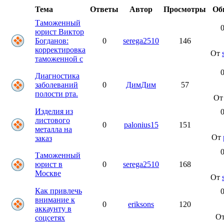
Тема
Ответы
Автор
Просмотры
Об
Таможенный
0
юрист Виктор
Богданов:
0
serega2510
146
корректировка
От
таможенной с
0
Диагностика
заболеваний
0
ДимДим
57
полости рта.
О
Изделия из
0
листового
0
palonius15
151
металла на
От
заказ
0
Таможенный
юрист в
0
serega2510
168
Москве
От
Как привлечь
0
внимание к
0
eriksons
120
аккаунту в
О
соцсетях