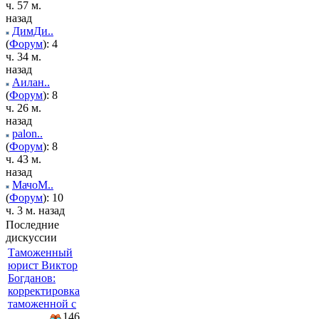
ч. 57 м.
назад
ДимДи..
(
Форум
): 4
ч. 34 м.
назад
Аилан..
(
Форум
): 8
ч. 26 м.
назад
palon..
(
Форум
): 8
ч. 43 м.
назад
МачоМ..
(
Форум
): 10
ч. 3 м. назад
Последние
дискуссии
Таможенный
юрист Виктор
Богданов:
корректировка
таможенной с
146