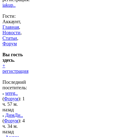
iakup..
Гости:
Аккаунт,
Главная
,
Новости
,
Статьи
,
Форум
Вы гость
здесь.
+
регистрация
Последний
посетитель:
sereg..
(
Форум
): 1
ч. 57 м.
назад
ДимДи..
(
Форум
): 4
ч. 34 м.
назад