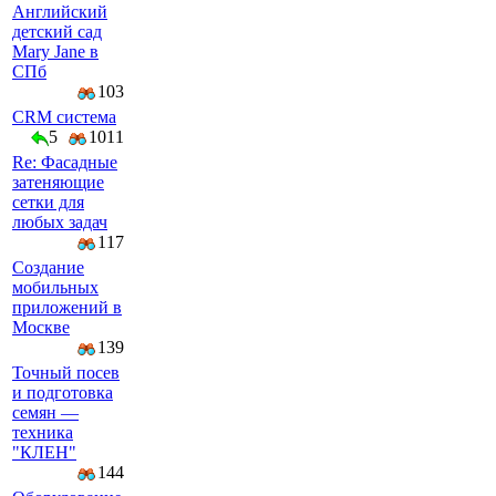
Английский
детский сад
Mary Jane в
СПб
103
CRM система
5
1011
Re: Фасадные
затеняющие
сетки для
любых задач
117
Создание
мобильных
приложений в
Москве
139
Точный посев
и подготовка
семян —
техника
"КЛЕН"
144