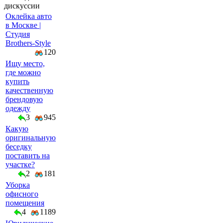
дискуссии
Оклейка авто
в Москве |
Студия
Brothers-Style
120
Ищу место,
где можно
купить
качественную
брендовую
одежду
3
945
Какую
оригинальную
беседку
поставить на
участке?
2
181
Уборка
офисного
помещения
4
1189