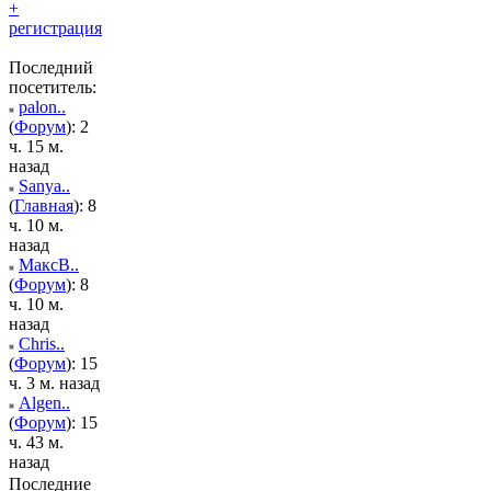
+
регистрация
Последний
посетитель:
palon..
(
Форум
): 2
ч. 15 м.
назад
Sanya..
(
Главная
): 8
ч. 10 м.
назад
МаксВ..
(
Форум
): 8
ч. 10 м.
назад
Chris..
(
Форум
): 15
ч. 3 м. назад
Algen..
(
Форум
): 15
ч. 43 м.
назад
Последние