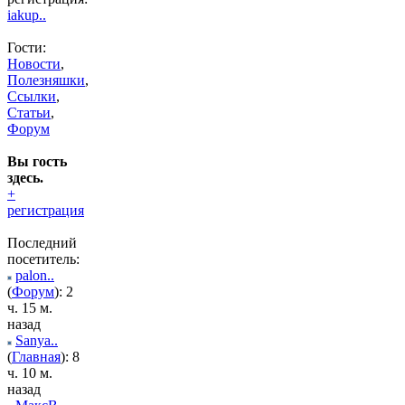
iakup..
Гости:
Новости
,
Полезняшки
,
Ссылки
,
Статьи
,
Форум
Вы гость
здесь.
+
регистрация
Последний
посетитель:
palon..
(
Форум
): 2
ч. 15 м.
назад
Sanya..
(
Главная
): 8
ч. 10 м.
назад