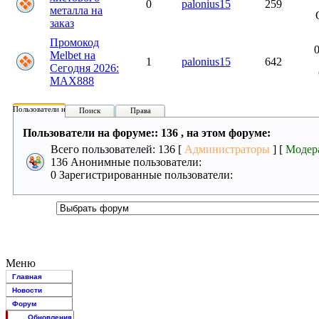
0
palonius15
259
металла на
заказ
Промокод
0
Melbet на
1
palonius15
642
Сегодня 2026:
MAX888
Пользователи на форуме:
Поиск
Права
Пользователи на форуме:: 136 , на этом форуме:
Всего пользователей: 136 [
Администраторы
] [
Модер
136 Анонимные пользователи:
0 Зарегистрированные пользователи:
Меню
Главная
Новости
Форум
Обновления