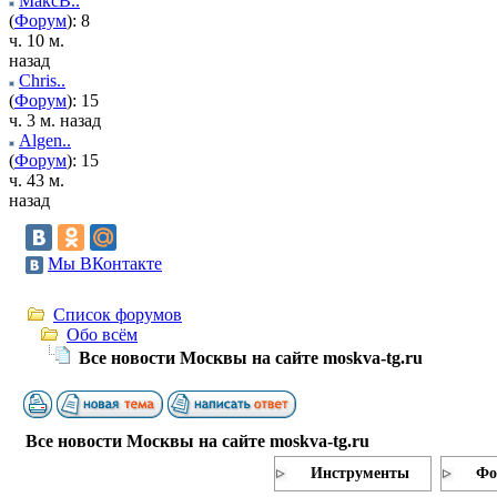
МаксВ..
(
Форум
): 8
ч. 10 м.
назад
Chris..
(
Форум
): 15
ч. 3 м. назад
Algen..
(
Форум
): 15
ч. 43 м.
назад
Мы ВКонтакте
Список форумов
Обо всём
Все новости Москвы на сайте moskva-tg.ru
Все новости Москвы на сайте moskva-tg.ru
Инструменты
Фо