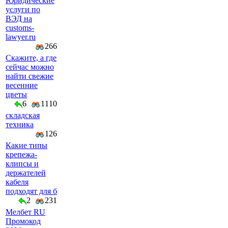
Юридические
услуги по
ВЭД на
customs-
lawyer.ru
266
Скажите, а где
сейчас можно
найти свежие
весенние
цветы
6
1110
складская
техника
126
Какие типы
крепежа-
клипсы и
держателей
кабеля
подходят для б
2
231
Мелбет RU
Промокод