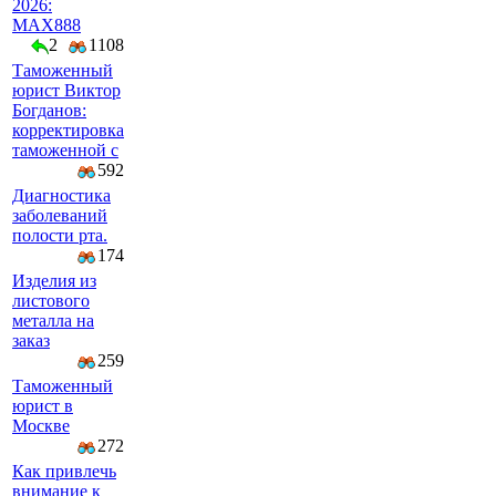
2026:
MAX888
2
1108
Таможенный
юрист Виктор
Богданов:
корректировка
таможенной с
592
Диагностика
заболеваний
полости рта.
174
Изделия из
листового
металла на
заказ
259
Таможенный
юрист в
Москве
272
Как привлечь
внимание к