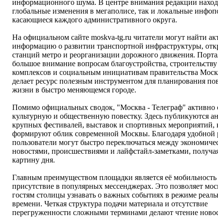
информационного шума. В центре внимания редакции наход
глобальные изменения в мегаполисе, так и локальные инфоп
касающиеся каждого административного округа.
На официальном сайте moskva-tg.ru читатели могут найти а
информацию о развитии транспортной инфраструктуры, от
станций метро и реорганизации дорожного движения. Порта
большое внимание вопросам благоустройства, строительств
комплексов и социальным инициативам правительства Моск
делает ресурс полезным инструментом для планирования по
жизни в быстро меняющемся городе.
Помимо официальных сводок, "Москва - Телеграф" активно 
культурную и общественную повестку. Здесь публикуются а
крупных фестивалей, выставок и спортивных мероприятий, 
формируют облик современной Москвы. Благодаря удобной
пользователи могут быстро переключаться между экономич
новостями, происшествиями и лайфстайл-заметками, получа
картину дня.
Главным преимуществом площадки является её мобильность
присутствие в популярных мессенджерах. Это позволяет мо
гостям столицы узнавать о важных событиях в режиме реаль
времени. Четкая структура подачи материала и отсутствие
перегруженности сложными терминами делают чтение новос