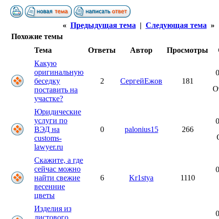
«
Предыдущая тема
|
Следующая тема
»
Похожие темы
Тема
Ответы
Автор
Просмотры
Какую
оригинальную
0
беседку
2
СергейЕжов
181
О
поставить на
участке?
Юридические
услуги по
0
ВЭД на
0
palonius15
266
customs-
lawyer.ru
Скажите, а где
сейчас можно
0
найти свежие
6
Kr1stya
1110
весенние
цветы
Изделия из
0
листового