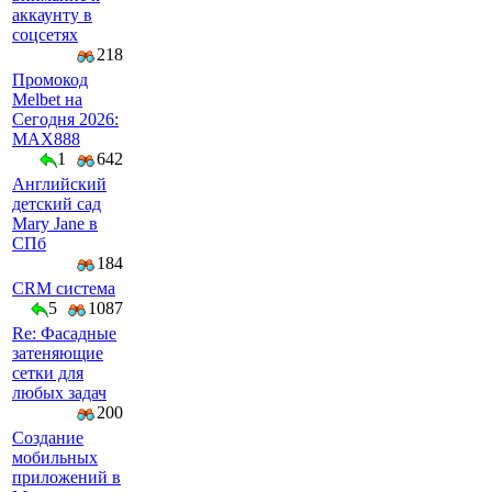
аккаунту в
соцсетях
218
Промокод
Melbet на
Сегодня 2026:
MAX888
1
642
Английский
детский сад
Mary Jane в
СПб
184
CRM система
5
1087
Re: Фасадные
затеняющие
сетки для
любых задач
200
Создание
мобильных
приложений в