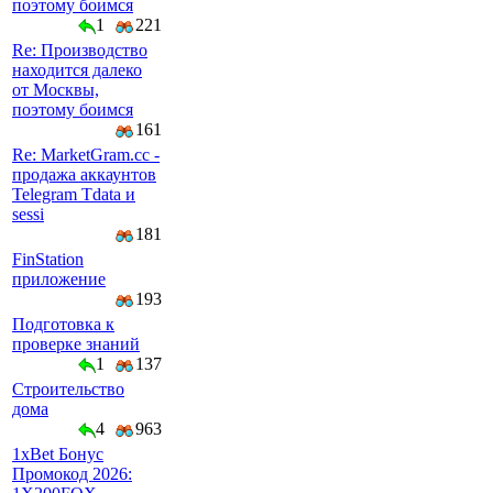
поэтому боимся
1
221
Re: Производство
находится далеко
от Москвы,
поэтому боимся
161
Re: MarketGram.cc -
продажа аккаунтов
Telegram Tdata и
sessi
181
FinStation
приложение
193
Подготовка к
проверке знаний
1
137
Строительство
дома
4
963
1xBet Бонус
Промокод 2026: