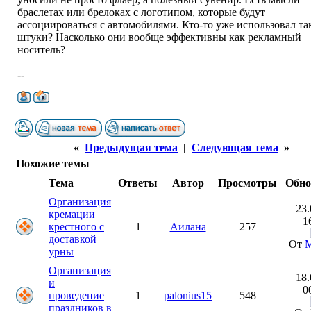
браслетах или брелоках с логотипом, которые будут
ассоциироваться с автомобилями. Кто-то уже использовал та
штуки? Насколько они вообще эффективны как рекламный
носитель?
--
«
Предыдущая тема
|
Следующая тема
»
Похожие темы
Тема
Ответы
Автор
Просмотры
Обно
Организация
23.
кремации
1
крестного с
1
Аилана
257
доставкой
От
М
урны
Организация
18.
и
0
проведение
1
palonius15
548
праздников в