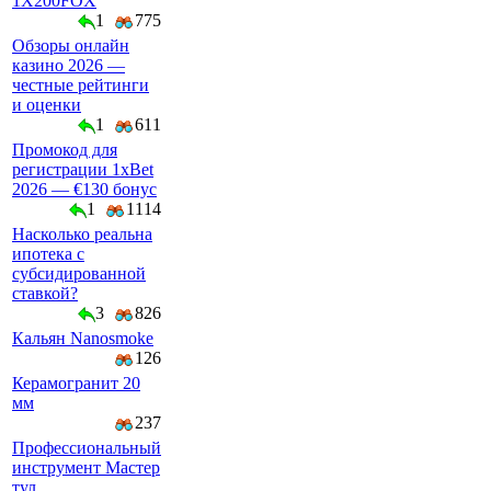
1X200FOX
1
775
Обзоры онлайн
казино 2026 —
честные рейтинги
и оценки
1
611
Промокод для
регистрации 1xBet
2026 — €130 бонус
1
1114
Насколько реальна
ипотека с
субсидированной
ставкой?
3
826
Кальян Nanosmoke
126
Керамогранит 20
мм
237
Профессиональный
инструмент Мастер
тул