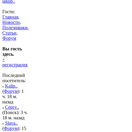
iakup..
Гости:
Главная
,
Новости
,
Полезняшки
,
Статьи
,
Форум
Вы гость
здесь.
+
регистрация
Последний
посетитель:
Kalip..
(
Форум
): 1
ч. 18 м.
назад
Серге..
(Поиск): 3 ч.
18 м. назад
Slava..
(
Форум
): 15