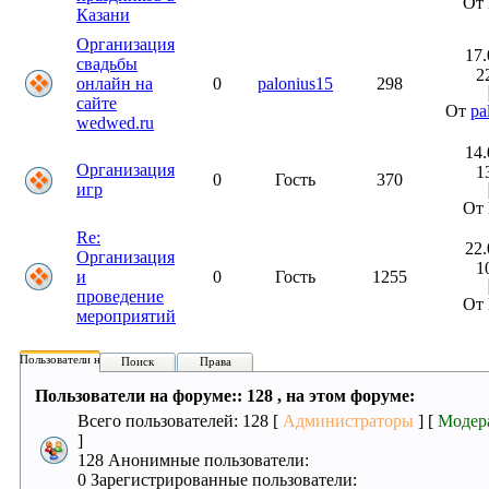
От 
Казани
Организация
17.
свадьбы
2
онлайн на
0
palonius15
298
сайте
От
pa
wedwed.ru
14.
Организация
1
0
Гость
370
игр
От 
Re:
22.
Организация
1
и
0
Гость
1255
проведение
От 
мероприятий
Пользователи на форуме:
Поиск
Права
Пользователи на форуме:: 128 , на этом форуме:
Всего пользователей: 128 [
Администраторы
] [
Модер
]
128 Анонимные пользователи:
0 Зарегистрированные пользователи: