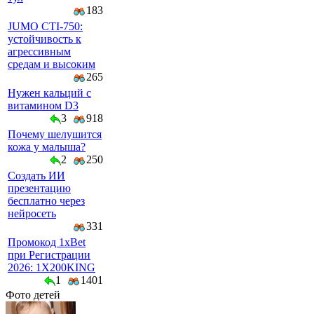
183
JUMO CTI-750:
устойчивость к
агрессивным
средам и высоким
265
Нужен кальций с
витамином D3
3
918
Почему шелушится
кожа у малыша?
2
250
Создать ИИ
презентацию
бесплатно через
нейросеть
331
Промокод 1xBet
при Регистрации
2026: 1X200KING
1
1401
Фото детей