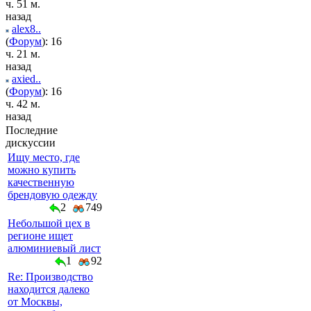
ч. 51 м.
назад
alex8..
(
Форум
): 16
ч. 21 м.
назад
axied..
(
Форум
): 16
ч. 42 м.
назад
Последние
дискуссии
Ищу место, где
можно купить
качественную
брендовую одежду
2
749
Небольшой цех в
регионе ищет
алюминиевый лист
1
92
Re: Производство
находится далеко
от Москвы,