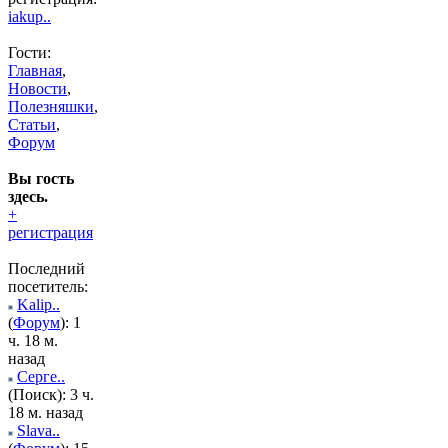
iakup..
Гости:
Главная
,
Новости
,
Полезняшки
,
Статьи
,
Форум
Вы гость
здесь.
+
регистрация
Последний
посетитель:
Kalip..
(
Форум
): 1
ч. 18 м.
назад
Серге..
(Поиск): 3 ч.
18 м. назад
Slava..