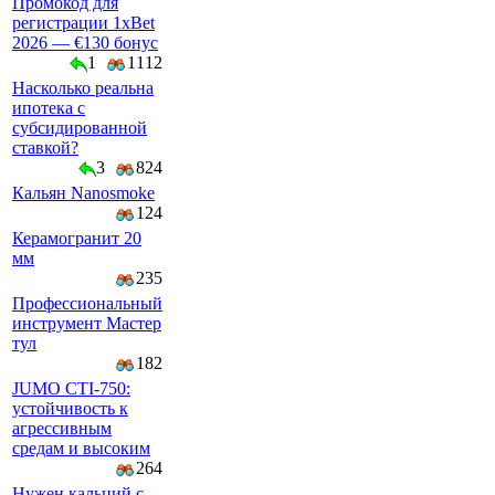
Промокод для
регистрации 1xBet
2026 — €130 бонус
1
1112
Насколько реальна
ипотека с
субсидированной
ставкой?
3
824
Кальян Nanosmoke
124
Керамогранит 20
мм
235
Профессиональный
инструмент Мастер
тул
182
JUMO CTI-750:
устойчивость к
агрессивным
средам и высоким
264
Нужен кальций с