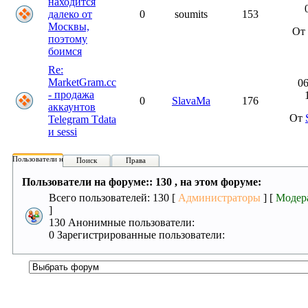
находится
далеко от
0
soumits
153
Москвы,
От 
поэтому
боимся
Re:
MarketGram.cc
06
- продажа
0
SlavaMa
176
аккаунтов
От
Telegram Tdata
и sessi
Пользователи на форуме:
Поиск
Права
Пользователи на форуме:: 130 , на этом форуме:
Всего пользователей: 130 [
Администраторы
] [
Модер
]
130 Анонимные пользователи:
0 Зарегистрированные пользователи: