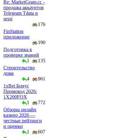
Re: MarketGram.cc -
продажа аккаунтов
Telegram Tdata и
sessi
176
FinStation
приложение
190
Подготовка к
проверке знаний
1
135
Строительство
дома
4
961
1xBet Бонус
Промокод 2026:
1X200FOX
1
772
Обзоры онлайн
казино 2026 —
честные рейтинги
и оценки
1
607