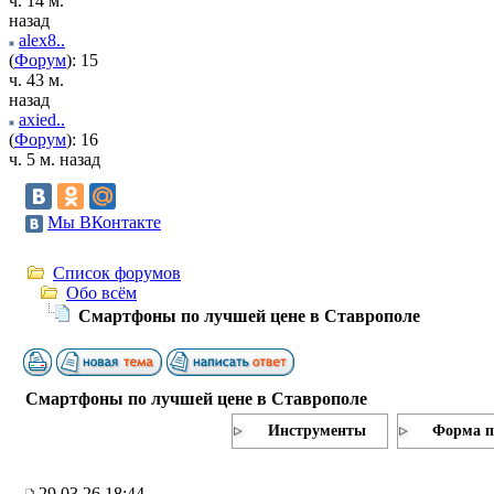
ч. 14 м.
назад
alex8..
(
Форум
): 15
ч. 43 м.
назад
axied..
(
Форум
): 16
ч. 5 м. назад
Мы ВКонтакте
Список форумов
Обо всём
Смартфоны по лучшей цене в Ставрополе
Смартфоны по лучшей цене в Ставрополе
Инструменты
Форма п
29.03.26 18:44