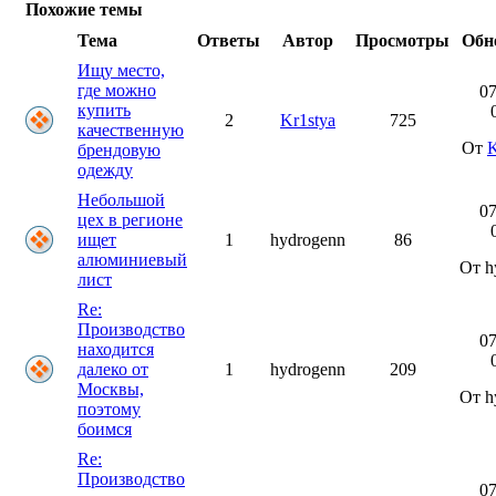
Похожие темы
Тема
Ответы
Автор
Просмотры
Обн
Ищу место,
где можно
07
купить
2
Kr1stya
725
качественную
От
K
брендовую
одежду
Небольшой
07
цех в регионе
ищет
1
hydrogenn
86
алюминиевый
От h
лист
Re:
Производство
07
находится
далеко от
1
hydrogenn
209
Москвы,
От h
поэтому
боимся
Re:
Производство
07