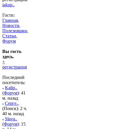
iakup..
Гости:
Главная
,
Новости
,
Полезняшки
,
Статьи
,
Форум
Вы гость
здесь.
+
регистрация
Последний
посетитель:
Kalip..
(
Форум
): 41
м. назад
Серге..
(Поиск): 2 ч.
40 м. назад
Slava..
(
Форум
): 15