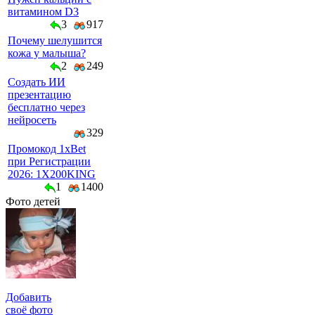
витамином D3
3
917
Почему шелушится
кожа у малыша?
2
249
Создать ИИ
презентацию
бесплатно через
нейросеть
329
Промокод 1xBet
при Регистрации
2026: 1X200KING
1
1400
Фото детей
Добавить
своё фото