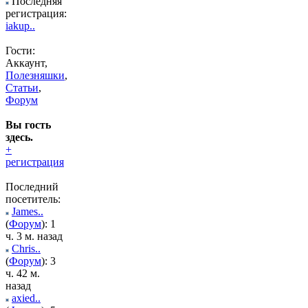
Последняя
регистрация:
iakup..
Гости:
Аккаунт,
Полезняшки
,
Статьи
,
Форум
Вы гость
здесь.
+
регистрация
Последний
посетитель:
James..
(
Форум
): 1
ч. 3 м. назад
Chris..
(
Форум
): 3
ч. 42 м.
назад
axied..