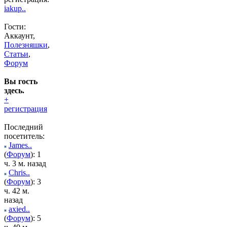
iakup..
Гости:
Аккаунт,
Полезняшки
,
Статьи
,
Форум
Вы гость
здесь.
+
регистрация
Последний
посетитель:
James..
(
Форум
): 1
ч. 3 м. назад
Chris..
(
Форум
): 3
ч. 42 м.
назад
axied..
(
Форум
): 5