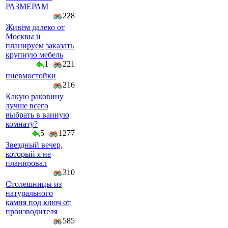
РАЗМЕРАМ
228
Живём далеко от
Москвы и
планируем заказать
крупную мебель
1
221
пневмостойки
216
Какую раковину
лучше всего
выбрать в ванную
комнату?
5
1277
Звездный вечер,
который я не
планировал
310
Столешницы из
натурального
камня под ключ от
производителя
585