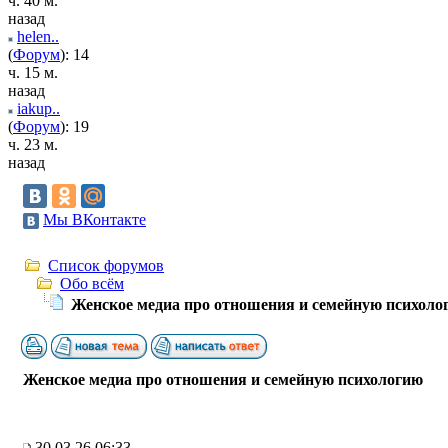
ч. 40 м.
назад
helen..
(
Форум
): 14
ч. 15 м.
назад
iakup..
(
Форум
): 19
ч. 23 м.
назад
Мы ВКонтакте
Список форумов
Обо всём
Женское медиа про отношения и семейную психоло
Женское медиа про отношения и семейную психологию
30.03.26 06:33