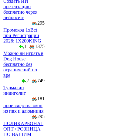
Создать ИИ
презентацию
бесплатно через
нейросеть
295
Промокод 1xBet
при Регистрации
2026: 1X200KING
1
1375
Можно ли играть в
Dog House
бесплатно без
ограничений по
вре
2
749
Турмалин
индиголит
181
производства окон
из пвх и алюминия
295
ПОЛИКАРБОНАТ
ОПТ / РОЗНИЦА
ПО ВАШИМ