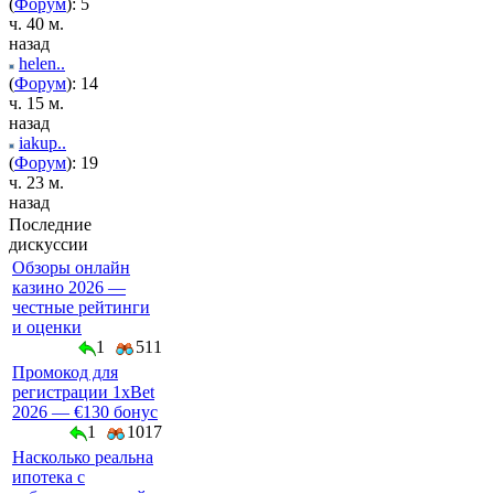
(
Форум
): 5
ч. 40 м.
назад
helen..
(
Форум
): 14
ч. 15 м.
назад
iakup..
(
Форум
): 19
ч. 23 м.
назад
Последние
дискуссии
Обзоры онлайн
казино 2026 —
честные рейтинги
и оценки
1
511
Промокод для
регистрации 1xBet
2026 — €130 бонус
1
1017
Насколько реальна
ипотека с