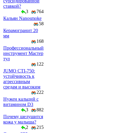
субсидированной
ставкой?
3
764
Кальян Nanosmoke
58
Керамогранит 20
мм
168
Профессиональный
инструмент Мастер
тул
122
JUMO CTI-750:
устойчивость к
агрессивным
средам и высоким
222
Нужен кальций с
витамином D3
3
882
Почему шелушится
кожа у малыша?
2
215