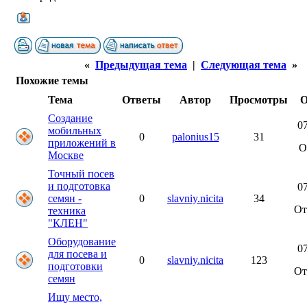
«
Предыдущая тема
|
Следующая тема
»
Похожие темы
Тема
Ответы
Автор
Просмотры
О
Создание
07
мобильных
0
palonius15
31
приложений в
О
Москве
Точный посев
и подготовка
07
семян -
0
slavniy.nicita
34
О
техника
"КЛЕН"
Оборудование
07
для посева и
0
slavniy.nicita
123
подготовки
О
семян
Ищу место,