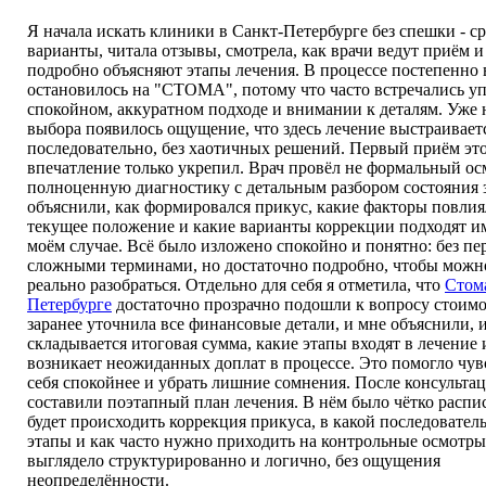
Я начала искать клиники в Санкт-Петербурге без спешки - с
варианты, читала отзывы, смотрела, как врачи ведут приём и
подробно объясняют этапы лечения. В процессе постепенно
остановилось на "СТОМА", потому что часто встречались у
спокойном, аккуратном подходе и внимании к деталям. Уже 
выбора появилось ощущение, что здесь лечение выстраивает
последовательно, без хаотичных решений. Первый приём эт
впечатление только укрепил. Врач провёл не формальный осм
полноценную диагностику с детальным разбором состояния 
объяснили, как формировался прикус, какие факторы повлия
текущее положение и какие варианты коррекции подходят и
моём случае. Всё было изложено спокойно и понятно: без пе
сложными терминами, но достаточно подробно, чтобы можн
реально разобраться. Отдельно для себя я отметила, что
Стома
Петербурге
достаточно прозрачно подошли к вопросу стоимо
заранее уточнила все финансовые детали, и мне объяснили, и
складывается итоговая сумма, какие этапы входят в лечение 
возникает неожиданных доплат в процессе. Это помогло чув
себя спокойнее и убрать лишние сомнения. После консульта
составили поэтапный план лечения. В нём было чётко распис
будет происходить коррекция прикуса, в какой последовател
этапы и как часто нужно приходить на контрольные осмотры
выглядело структурированно и логично, без ощущения
неопределённости.