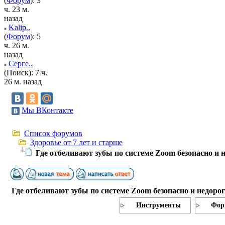
(
Форум
): 3
ч. 23 м.
назад
Kalip..
(
Форум
): 5
ч. 26 м.
назад
Серге..
(Поиск): 7 ч.
26 м. назад
Мы ВКонтакте
Список форумов
Здоровье от 7 лет и старше
Где отбеливают зубы по системе Zoom безопасно и 
Где отбеливают зубы по системе Zoom безопасно и недоро
Инструменты
Фор