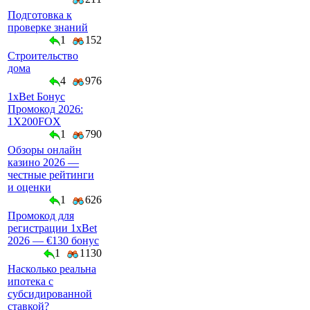
Подготовка к
проверке знаний
1
152
Строительство
дома
4
976
1xBet Бонус
Промокод 2026:
1X200FOX
1
790
Обзоры онлайн
казино 2026 —
честные рейтинги
и оценки
1
626
Промокод для
регистрации 1xBet
2026 — €130 бонус
1
1130
Насколько реальна
ипотека с
субсидированной
ставкой?