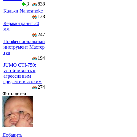
3
838
Кальян Nanosmoke
138
Керамогранит 20
мм
247
Профессиональный
инструмент Мастер
тул
194
JUMO CTI-750:
устойчивость к
агрессивным
средам и высоким
274
Фото детей
Добавить