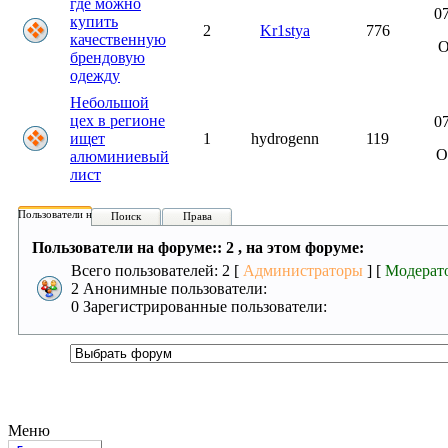
где можно
07
купить
2
Kr1stya
776
качественную
брендовую
одежду
Небольшой
цех в регионе
07
ищет
1
hydrogenn
119
О
алюминиевый
лист
Пользователи на форуме:
Поиск
Права
Пользователи на форуме:: 2 , на этом форуме:
Всего пользователей: 2 [
Администраторы
] [
Модерат
2 Анонимные пользователи:
0 Зарегистрированные пользователи:
Меню