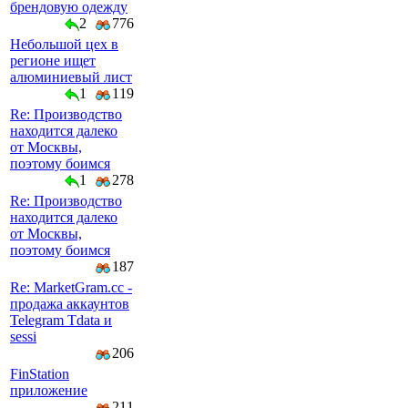
брендовую одежду
2
776
Небольшой цех в
регионе ищет
алюминиевый лист
1
119
Re: Производство
находится далеко
от Москвы,
поэтому боимся
1
278
Re: Производство
находится далеко
от Москвы,
поэтому боимся
187
Re: MarketGram.cc -
продажа аккаунтов
Telegram Tdata и
sessi
206
FinStation
приложение
211