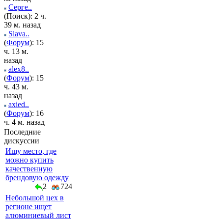
Серге..
(Поиск): 2 ч.
39 м. назад
Slava..
(
Форум
): 15
ч. 13 м.
назад
alex8..
(
Форум
): 15
ч. 43 м.
назад
axied..
(
Форум
): 16
ч. 4 м. назад
Последние
дискуссии
Ищу место, где
можно купить
качественную
брендовую одежду
2
724
Небольшой цех в
регионе ищет
алюминиевый лист