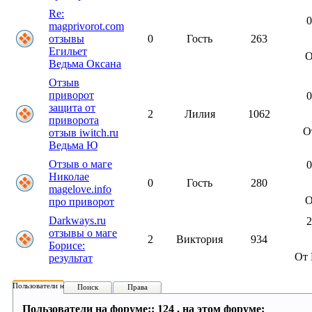
Re:
0
magprivorot.com
отзывы
0
Гость
263
Егильет
О
Ведьма Оксана
Отзыв
приворот
0
защита от
2
Лилия
1062
приворота
О
отзыв iwitch.ru
Ведьма Ю
Отзыв о маге
0
Николае
0
Гость
280
magelove.info
О
про приворот
Darkways.ru
2
отзывы о маге
2
Виктория
934
Борисе:
От 
результат
Пользователи на форуме:
Поиск
Права
Пользователи на форуме:: 124 , на этом форуме: