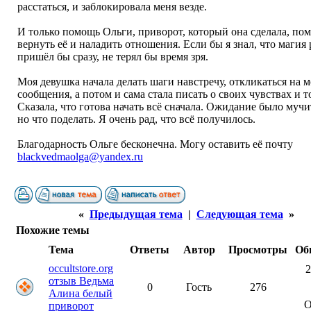
расстаться, и заблокировала меня везде.
И только помощь Ольги, приворот, который она сделала, по
вернуть её и наладить отношения. Если бы я знал, что магия 
пришёл бы сразу, не терял бы время зря.
Моя девушка начала делать шаги навстречу, откликаться на 
сообщения, а потом и сама стала писать о своих чувствах и т
Сказала, что готова начать всё сначала. Ожидание было муч
но что поделать. Я очень рад, что всё получилось.
Благодарность Ольге бесконечна. Могу оставить её почту
blackvedmaolga@yandex.ru
«
Предыдущая тема
|
Следующая тема
»
Похожие темы
Тема
Ответы
Автор
Просмотры
Об
occultstore.org
2
отзыв Ведьма
0
Гость
276
Алина белый
О
приворот