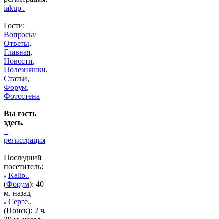
iakup..
Гости:
Вопросы/
Ответы
,
Главная
,
Новости
,
Полезняшки
,
Статьи
,
Форум
,
Фотостена
Вы гость
здесь.
+
регистрация
Последний
посетитель:
Kalip..
(
Форум
): 40
м. назад
Серге..
(Поиск): 2 ч.