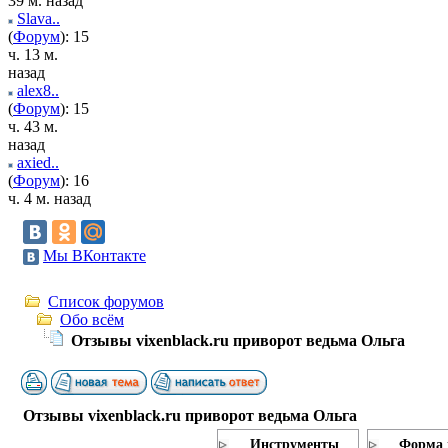
39 м. назад
Slava..
(
Форум
): 15
ч. 13 м.
назад
alex8..
(
Форум
): 15
ч. 43 м.
назад
axied..
(
Форум
): 16
ч. 4 м. назад
Мы ВКонтакте
Список форумов
Обо всём
Отзывы vixenblack.ru приворот ведьма Ольга
Отзывы vixenblack.ru приворот ведьма Ольга
Инструменты
Форма 