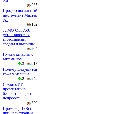
мм
235
Профессиональный
инструмент Мастер
тул
182
JUMO CTI-750:
устойчивость к
агрессивным
средам и высоким
264
Нужен кальций с
витамином D3
3
917
Почему шелушится
кожа у малыша?
2
249
Создать ИИ
презентацию
бесплатно через
нейросеть
329
Промокод 1xBet
при Регистрации