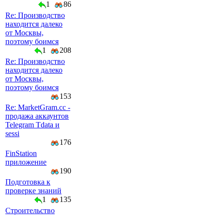
1
86
Re: Производство
находится далеко
от Москвы,
поэтому боимся
1
208
Re: Производство
находится далеко
от Москвы,
поэтому боимся
153
Re: MarketGram.cc -
продажа аккаунтов
Telegram Tdata и
sessi
176
FinStation
приложение
190
Подготовка к
проверке знаний
1
135
Строительство