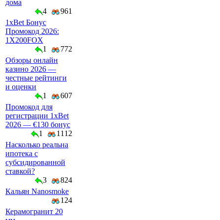
дома
4
961
1xBet Бонус
Промокод 2026:
1X200FOX
1
772
Обзоры онлайн
казино 2026 —
честные рейтинги
и оценки
1
607
Промокод для
регистрации 1xBet
2026 — €130 бонус
1
1112
Насколько реальна
ипотека с
субсидированной
ставкой?
3
824
Кальян Nanosmoke
124
Керамогранит 20