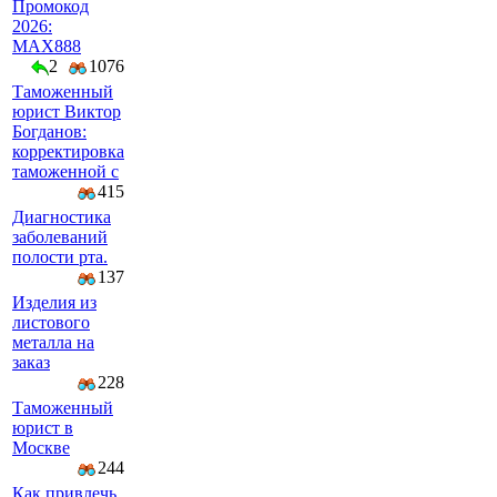
Промокод
2026:
MAX888
2
1076
Таможенный
юрист Виктор
Богданов:
корректировка
таможенной с
415
Диагностика
заболеваний
полости рта.
137
Изделия из
листового
металла на
заказ
228
Таможенный
юрист в
Москве
244
Как привлечь