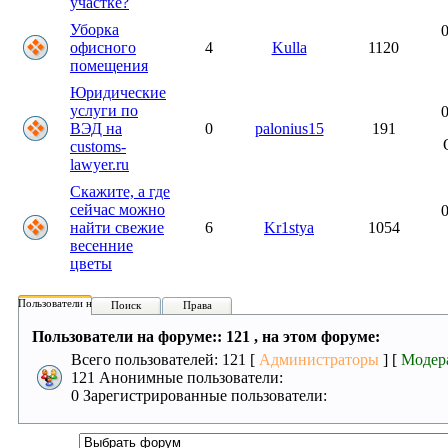
участке?
Уборка
0
офисного
4
Kulla
1120
помещения
Юридические
услуги по
0
ВЭД на
0
palonius15
191
customs-
lawyer.ru
Скажите, а где
сейчас можно
0
найти свежие
6
Kr1stya
1054
весенние
цветы
Пользователи на форуме:
Поиск
Права
Пользователи на форуме:: 121 , на этом форуме:
Всего пользователей: 121 [
Администраторы
] [
Модер
121 Анонимные пользователи:
0 Зарегистрированные пользователи: