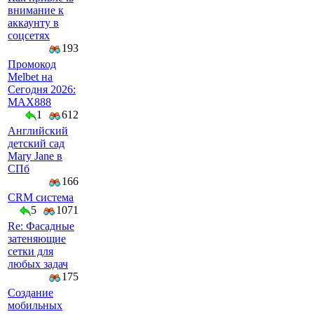
внимание к
аккаунту в
соцсетях
193
Промокод
Melbet на
Сегодня 2026:
MAX888
1
612
Английский
детский сад
Mary Jane в
СПб
166
CRM система
5
1071
Re: Фасадные
затеняющие
сетки для
любых задач
175
Создание
мобильных