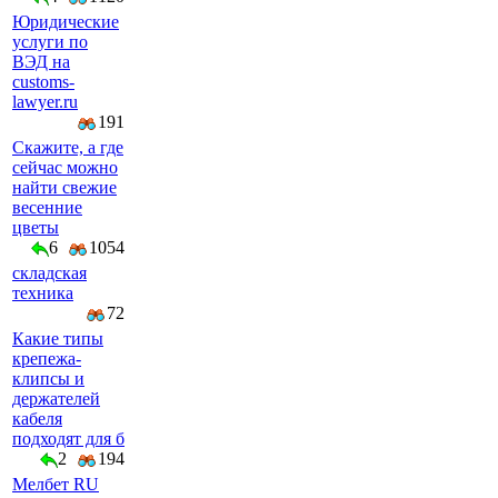
Юридические
услуги по
ВЭД на
customs-
lawyer.ru
191
Скажите, а где
сейчас можно
найти свежие
весенние
цветы
6
1054
складская
техника
72
Какие типы
крепежа-
клипсы и
держателей
кабеля
подходят для б
2
194
Мелбет RU