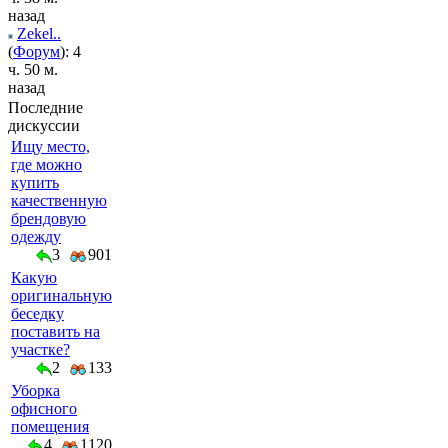
назад
Zekel..
(
Форум
): 4
ч. 50 м.
назад
Последние
дискуссии
Ищу место,
где можно
купить
качественную
брендовую
одежду
3
901
Какую
оригинальную
беседку
поставить на
участке?
2
133
Уборка
офисного
помещения
4
1120