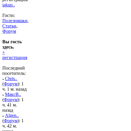
iakup..
Гости:
Полезняшки
,
Статьи
,
Форум
Вы гость
здесь.
+
регистрация
Последний
посетитель:
Chris..
(
Форум
): 1
ч. 1 м. назад
МаксВ..
(
Форум
): 1
ч. 41 м.
назад
Algen..
(
Форум
): 1
ч. 42 м.