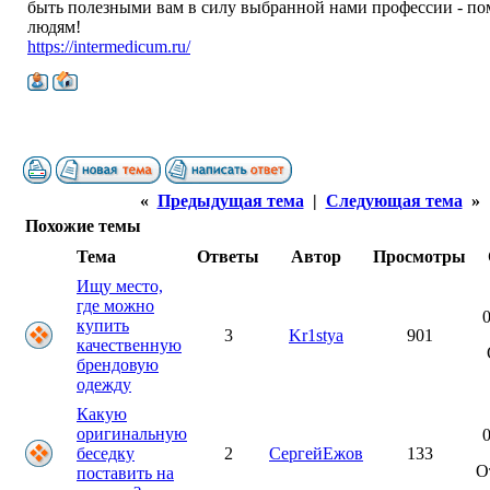
быть полезными вам в силу выбранной нами профессии - по
людям!
https://intermedicum.ru/
«
Предыдущая тема
|
Следующая тема
»
Похожие темы
Тема
Ответы
Автор
Просмотры
Ищу место,
где можно
0
купить
3
Kr1stya
901
качественную
брендовую
одежду
Какую
оригинальную
0
беседку
2
СергейЕжов
133
О
поставить на