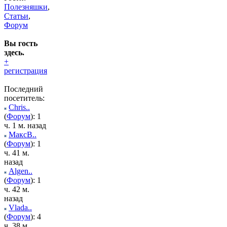
Полезняшки
,
Статьи
,
Форум
Вы гость
здесь.
+
регистрация
Последний
посетитель:
Chris..
(
Форум
): 1
ч. 1 м. назад
МаксВ..
(
Форум
): 1
ч. 41 м.
назад
Algen..
(
Форум
): 1
ч. 42 м.
назад
Vlada..
(
Форум
): 4
ч. 38 м.