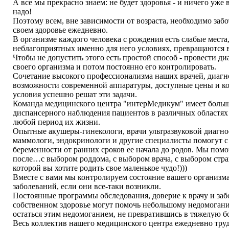
А все мы прекрасно знаем: не будет здоровья - и ничего уже 
надо!
Поэтому всем, вне зависимости от возраста, необходимо забо
своем здоровье ежедневно.
В организме каждого человека с рождения есть слабые места
неблагоприятных именно для него условиях, превращаются в
Чтобы не допустить этого есть простой способ - провести д
своего организма и потом постоянно его контролировать.
Сочетание высокого профессионализма наших врачей, диагн
возможности современной аппаратуры, доступные цены и 
условия успешно решат эти задачи.
Команда медицинского центра "интерМедикум" имеет боль
диспансерного наблюдения пациентов в различных областях
любой период их жизни.
Опытные акушеры-гинекологи, врачи ультразвуковой диагно
маммологи, эндокринологи и другие специалисты помогут с
беременности от ранних сроков ее начала до родов. Мы помо
после…с выбором роддома, с выбором врача, с выбором стра
которой вы хотите родить свое маленькое чудо!)))
Вместе с вами мы контролируем состояние вашего организма
заболеваний, если они все-таки возникли.
Постоянные программы обследования, доверие к врачу и заб
собственном здоровье могут помочь небольшому недомогани
остаться этим недомоганием, не превратившись в тяжелую б
Весь коллектив нашего медицинского центра ежедневно труд