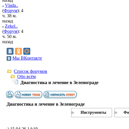
назад
Vlada..
(
Форум
): 4
ч. 38 м.
назад
Zekel..
(
Форум
): 4
ч. 50 м.
назад
Мы ВКонтакте
Список форумов
Обо всём
Диагностика и лечение в Зеленограде
Диагностика и лечение в Зеленограде
Инструменты
Фо
15.04.26 14:19