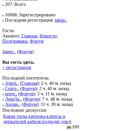
207: Всего
16908: Зарегистрировано
Последняя регистрация:
iakup..
Гости:
Аккаунт,
Главная
,
Новости
,
Полезняшки
,
Форум
James..
(
Форум
)
Вы гость здесь.
+ регистрация
Последний посетитель:
Algen..
(
Главная
): 2 ч. 40 м. назад
Серге..
(
Форум
): 2 ч. 40 м. назад
sereg..
(
Форум
): 5 ч. 11 м. назад
ДимДи..
(
Форум
): 7 ч. 48 м. назад
Аилан..
(
Форум
): 11 ч. 39 м. назад
Последние дискуссии
Какие типы крепежа-клипсы и
держателей кабеля подходят для б
109