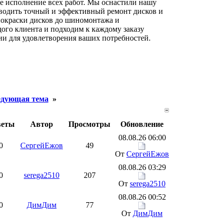
е исполнение всех работ. Мы оснастили нашу
водить точный и эффективный ремонт дисков и
 покраски дисков до шиномонтажа и
ого клиента и подходим к каждому заказу
ии для удовлетворения ваших потребностей.
дующая тема
»
веты
Автор
Просмотры
Обновление
08.08.26 06:00
0
СергейЕжов
49
От
СергейЕжов
08.08.26 03:29
0
serega2510
207
От
serega2510
08.08.26 00:52
0
ДимДим
77
От
ДимДим