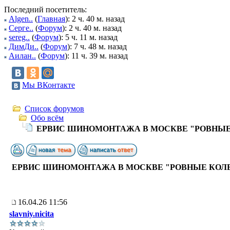
Последний посетитель:
Algen..
(
Главная
): 2 ч. 40 м. назад
Серге..
(
Форум
): 2 ч. 40 м. назад
sereg..
(
Форум
): 5 ч. 11 м. назад
ДимДи..
(
Форум
): 7 ч. 48 м. назад
Аилан..
(
Форум
): 11 ч. 39 м. назад
Мы ВКонтакте
Список форумов
Обо всём
ЕРВИС ШИНОМОНТАЖА В МОСКВЕ "РОВНЫЕ
ЕРВИС ШИНОМОНТАЖА В МОСКВЕ "РОВНЫЕ КОЛ
16.04.26 11:56
slavniy.nicita