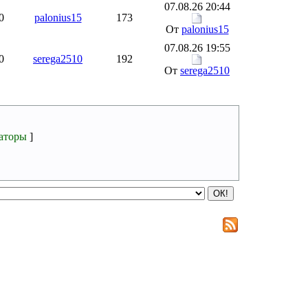
07.08.26 20:44
0
palonius15
173
От
palonius15
07.08.26 19:55
0
serega2510
192
От
serega2510
аторы
]