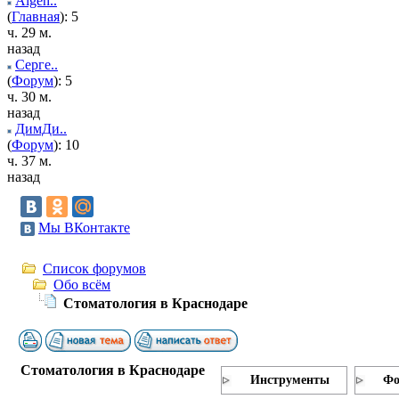
Algen..
(
Главная
): 5
ч. 29 м.
назад
Серге..
(
Форум
): 5
ч. 30 м.
назад
ДимДи..
(
Форум
): 10
ч. 37 м.
назад
Мы ВКонтакте
Список форумов
Обо всём
Стоматология в Краснодаре
Стоматология в Краснодаре
Инструменты
Фо