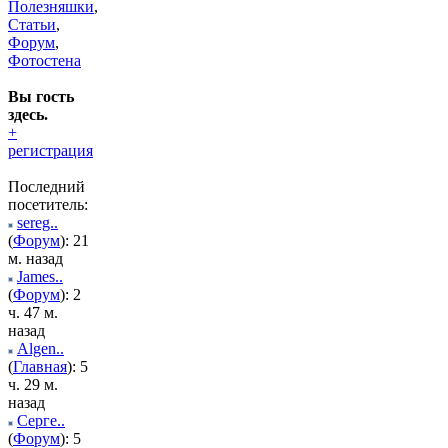
Полезняшки
,
Статьи
,
Форум
,
Фотостена
Вы гость
здесь.
+
регистрация
Последний
посетитель:
sereg..
(
Форум
): 21
м. назад
James..
(
Форум
): 2
ч. 47 м.
назад
Algen..
(
Главная
): 5
ч. 29 м.
назад
Серге..
(
Форум
): 5