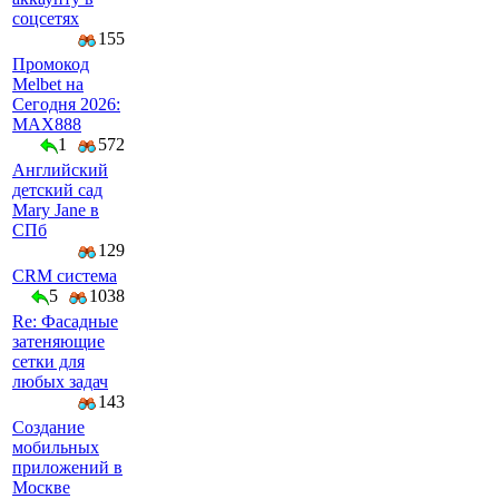
соцсетях
155
Промокод
Melbet на
Сегодня 2026:
MAX888
1
572
Английский
детский сад
Mary Jane в
СПб
129
CRM система
5
1038
Re: Фасадные
затеняющие
сетки для
любых задач
143
Создание
мобильных
приложений в
Москве