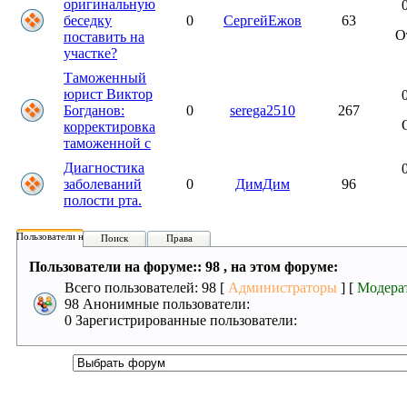
оригинальную
беседку
0
СергейЕжов
63
О
поставить на
участке?
Таможенный
юрист Виктор
Богданов:
0
serega2510
267
корректировка
таможенной с
Диагностика
заболеваний
0
ДимДим
96
полости рта.
Пользователи на форуме:
Поиск
Права
Пользователи на форуме:: 98 , на этом форуме:
Всего пользователей: 98 [
Администраторы
] [
Модера
98 Анонимные пользователи:
0 Зарегистрированные пользователи: