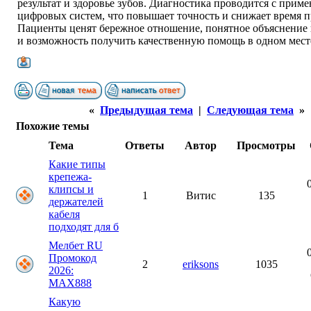
результат и здоровье зубов. Диагностика проводится с прим
цифровых систем, что повышает точность и снижает время 
Пациенты ценят бережное отношение, понятное объяснение
и возможность получить качественную помощь в одном мест
«
Предыдущая тема
|
Следующая тема
»
Похожие темы
Тема
Ответы
Автор
Просмотры
Какие типы
крепежа-
клипсы и
1
Витис
135
держателей
кабеля
подходят для б
Мелбет RU
Промокод
2
eriksons
1035
2026:
MAX888
Какую