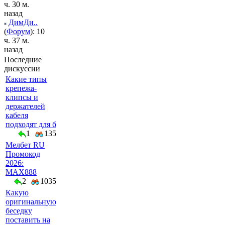
ч. 30 м.
назад
ДимДи..
(
Форум
): 10
ч. 37 м.
назад
Последние
дискуссии
Какие типы
крепежа-
клипсы и
держателей
кабеля
подходят для б
1
135
Мелбет RU
Промокод
2026:
MAX888
2
1035
Какую
оригинальную
беседку
поставить на