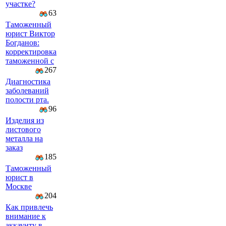
участке?
63
Таможенный
юрист Виктор
Богданов:
корректировка
таможенной с
267
Диагностика
заболеваний
полости рта.
96
Изделия из
листового
металла на
заказ
185
Таможенный
юрист в
Москве
204
Как привлечь
внимание к
аккаунту в