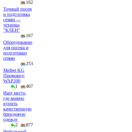
162
Точный посев
и подготовка
семян —
техника
"КЛЕН"
167
Оборудование
для посева и
подготовки
семян
253
Melbet KG
Промокод:
WAP200
1
407
Ищу место,
где можно
купить
качественную
брендовую
одежду
2
877
Небольшой