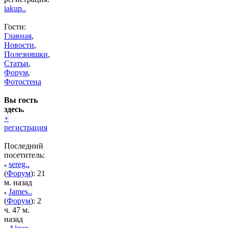
iakup..
Гости:
Главная
,
Новости
,
Полезняшки
,
Статьи
,
Форум
,
Фотостена
Вы гость
здесь.
+
регистрация
Последний
посетитель:
sereg..
(
Форум
): 21
м. назад
James..
(
Форум
): 2
ч. 47 м.
назад