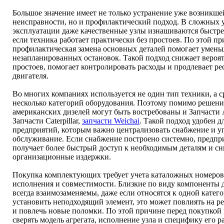
Большое значение имеет не только устранение уже возникше
неисправности, но и профилактический подход. В сложных 
эксплуатации даже качественные узлы изнашиваются быстре
если техника работает практически без простоев. По этой п
профилактическая замена основных деталей помогает умень
незапланированных остановок. Такой подход снижает вероя
простоев, помогает контролировать расходы и продлевает ре
двигателя.
Во многих компаниях используется не один тип техники, а с
несколько категорий оборудования. Поэтому помимо решени
американских дизелей могут быть востребованы и Запчасти A
Запчасти Caterpillar,
запчасти Weichai
. Такой подход удобен д
предприятий, которым важно централизовать снабжение и у
обслуживание. Если снабжение построено системно, предпр
получает более быстрый доступ к необходимым деталям и с
организационные издержки.
Покупка комплектующих требует учета каталожных номеров,
исполнения и совместимости. Близкие по виду компоненты д
всегда взаимозаменяемы, даже если относятся к одной катег
установить неподходящий элемент, это может повлиять на р
и повлечь новые поломки. По этой причине перед покупкой
сверять модель агрегата, исполнение узла и специфику его р