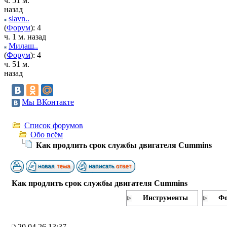
ч. 51 м.
назад
slavn..
(
Форум
): 4
ч. 1 м. назад
Милаш..
(
Форум
): 4
ч. 51 м.
назад
Мы ВКонтакте
Список форумов
Обо всём
Как продлить срок службы двигателя Cummins
Как продлить срок службы двигателя Cummins
Инструменты
Фо
20.04.26 13:37