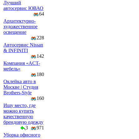
Лучший
автосервис ЮВАО
64
Архитектурно-
художественное
освещение
228
Автосервис Nissan
& INFINITI
142
Компaния «AСT-
мeбeль»
180
Оклейка авто в
Москве | Студия
Brothers-Style
160
Ищу место, где
можно купить
качественную
брендовую одежду
3
971
Уборка офисного