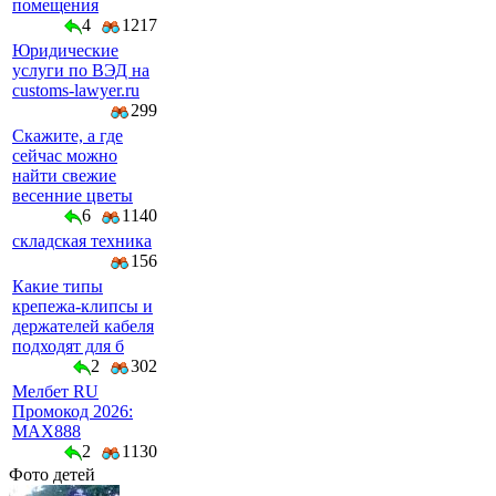
помещения
4
1217
Юридические
услуги по ВЭД на
customs-lawyer.ru
299
Скажите, а где
сейчас можно
найти свежие
весенние цветы
6
1140
складская техника
156
Какие типы
крепежа-клипсы и
держателей кабеля
подходят для б
2
302
Мелбет RU
Промокод 2026:
MAX888
2
1130
Фото детей