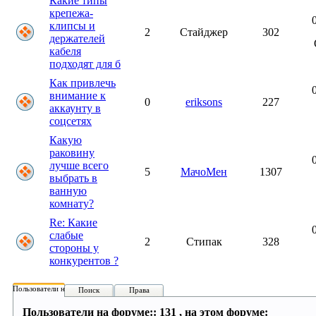
Какие типы
крепежа-
клипсы и
2
Стайджер
302
держателей
кабеля
подходят для б
Как привлечь
внимание к
0
eriksons
227
аккаунту в
соцсетях
Какую
раковину
лучше всего
5
МачоМен
1307
выбрать в
ванную
комнату?
Re: Какие
слабые
2
Стипак
328
стороны у
конкурентов ?
Пользователи на форуме:
Поиск
Права
Пользователи на форуме:: 131 , на этом форуме: