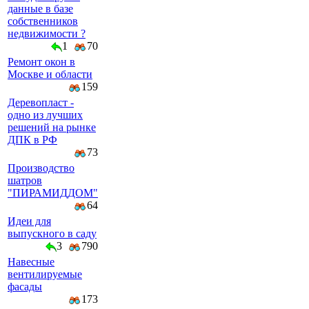
данные в базе
собственников
недвижимости ?
1
70
Ремонт окон в
Москве и области
159
Деревопласт -
одно из лучших
решений на рынке
ДПК в РФ
73
Производство
шатров
"ПИРАМИДДОМ"
64
Идеи для
выпускного в саду
3
790
Навесные
вентилируемые
фасады
173