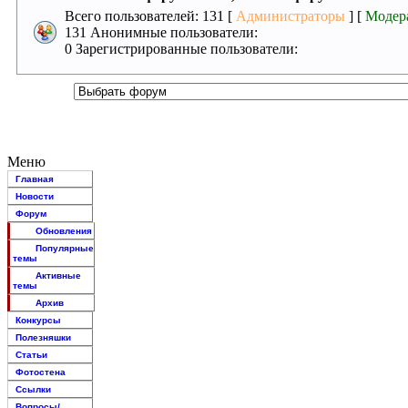
Всего пользователей: 131 [
Администраторы
] [
Модер
131 Анонимные пользователи:
0 Зарегистрированные пользователи:
Меню
Главная
Новости
Форум
Обновления
Популярные
темы
Активные
темы
Архив
Конкурсы
Полезняшки
Статьи
Фотостена
Ссылки
Вопросы/