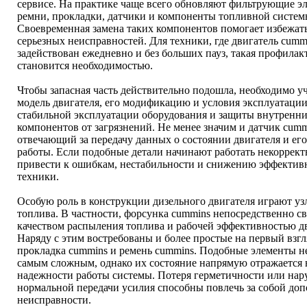
сервисе. На практике чаще всего обновляют фильтрующие э
ремни, прокладки, датчики и компоненты топливной систем
Своевременная замена таких компонентов помогает избежать
серьезных неисправностей. Для техники, где двигатель cumm
задействован ежедневно и без больших пауз, такая профилак
становится необходимостью.
Чтобы запасная часть действительно подошла, необходимо у
модель двигателя, его модификацию и условия эксплуатации
стабильной эксплуатации оборудования и защиты внутренн
компонентов от загрязнений. Не менее значим и датчик cumm
отвечающий за передачу данных о состоянии двигателя и ег
работы. Если подобные детали начинают работать некоррект
привести к ошибкам, нестабильности и снижению эффектив
техники.
Особую роль в конструкции дизельного двигателя играют уз
топлива. В частности, форсунка cummins непосредственно св
качеством распыления топлива и рабочей эффективностью дв
Наряду с этим востребованы и более простые на первый взгл
прокладка cummins и ремень cummins. Подобные элементы не
самым сложным, однако их состояние напрямую отражается 
надежности работы системы. Потеря герметичности или на
нормальной передачи усилия способны повлечь за собой до
неисправности.