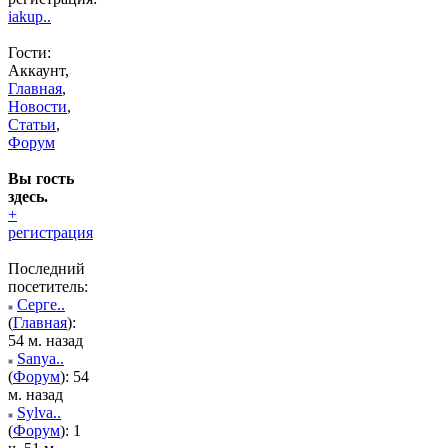
iakup..
Гости:
Аккаунт,
Главная
,
Новости
,
Статьи
,
Форум
Вы гость
здесь.
+
регистрация
Последний
посетитель:
Серге..
(
Главная
):
54 м. назад
Sanya..
(
Форум
): 54
м. назад
Sylva..
(
Форум
): 1