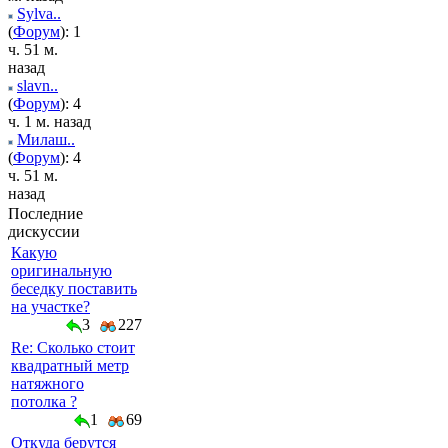
Sylva..
(
Форум
): 1
ч. 51 м.
назад
slavn..
(
Форум
): 4
ч. 1 м. назад
Милаш..
(
Форум
): 4
ч. 51 м.
назад
Последние
дискуссии
Какую
оригинальную
беседку поставить
на участке?
3
227
Re: Сколько стоит
квадратный метр
натяжного
потолка ?
1
69
Откуда берутся