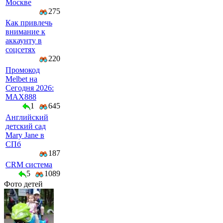
Москве
275
Как привлечь
внимание к
аккаунту в
соцсетях
220
Промокод
Melbet на
Сегодня 2026:
MAX888
1
645
Английский
детский сад
Mary Jane в
СПб
187
CRM система
5
1089
Фото детей