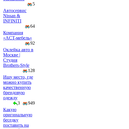
5
Автосервис
Nissan &
INFINITI
64
Компaния
«AСT-мeбeль»
92
Оклейка авто в
Москве |
Студия
Brothers-Style
128
Ищу место, где
можно купить
качественную
брендовую
одежду
3
949
Какую
оригинальную
беседку
поставить на