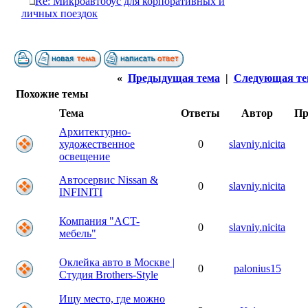
Re: Микроавтобус для корпоративных и
личных поездок
«
Предыдущая тема
|
Следующая те
Похожие темы
Тема
Ответы
Автор
Пр
Архитектурно-
художественное
0
slavniy.nicita
освещение
Автосервис Nissan &
0
slavniy.nicita
INFINITI
Компaния "AСT-
0
slavniy.nicita
мeбeль"
Оклейка авто в Москве |
0
palonius15
Студия Brothers-Style
Ищу место, где можно