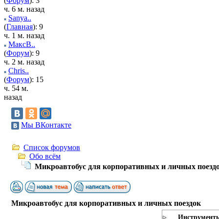
(
Форум
): 3
ч. 6 м. назад
Sanya..
(
Главная
): 9
ч. 1 м. назад
МаксВ..
(
Форум
): 9
ч. 2 м. назад
Chris..
(
Форум
): 15
ч. 54 м.
назад
Мы ВКонтакте
Список форумов
Обо всём
Микроавтобус для корпоративных и личных поезд
Микроавтобус для корпоративных и личных поездок
Инструмент