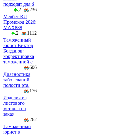
подходят для б
2
236
Мелбет RU
Промокод 2026:
MAX888
2
1112
Таможенный
юрист Виктор
Богданов:
корректировка
таможенной с
606
Диагностика
заболеваний
полости рта.
176
Изделия из
листового
металла на
заказ
262
Таможенный
юрист в