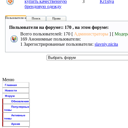
купить качественную
3
Kr1stya
брендовую одежду
Пользователи на форуме:
Поиск
Права
Пользователи на форуме:: 170 , на этом форуме:
Всего пользователей: 170 [
Администраторы
] [
Модер
169 Анонимные пользователи:
1 Зарегистрированные пользователи:
slavniy.nicita
Меню
Главная
Новости
Форум
Обновления
Популярные
темы
Активные
темы
Архив