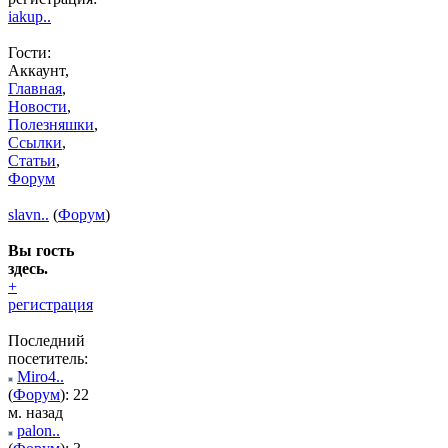
iakup..
Гости:
Аккаунт,
Главная
,
Новости
,
Полезняшки
,
Ссылки
,
Статьи
,
Форум
slavn..
(
Форум
)
Вы гость
здесь.
+
регистрация
Последний
посетитель:
Miro4..
(
Форум
): 22
м. назад
palon..