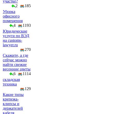
участке?
2
185
Уборка
офисного
помещения
4
1193
Юридические
услуги по ВЭД
на customs-
lawyer.ru
270
Скажите, а где
сейчас можно
найти свежие
весенние цветы
6
1114
складская
техника
129
Какие типы
крепежа-
клипсы и
держателей
кабеля