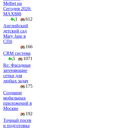
Melbet на
Сегодня 2026:
MAX888
1
612
Английский
детский сад
Mary Jane в
СПб
166
CRM система
5
1071
Re: Фасадные
затеняющие
сетки для
любых задач
175
Создание
мобильных
приложений в
Москве
192
Точный посев
и подготовка