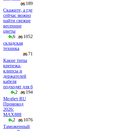
189
Скажите, а где
сейчас можно
найти свежие
весенние
цветы
6
1052
складская
техника
71
Какие типы
крепежа-
клипсы и
держателей
кабеля
подходят для б
2
194
Мелбет RU
Промокод
2026:
MAX888
2
1076
Таможенный