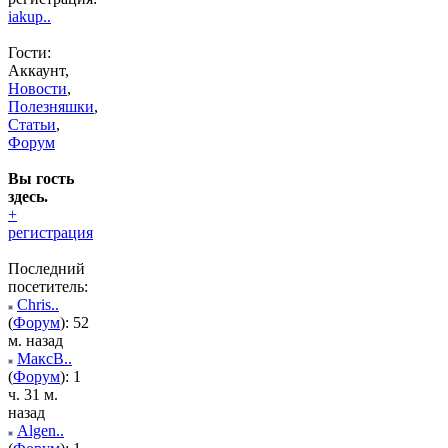
iakup..
Гости:
Аккаунт,
Новости
,
Полезняшки
,
Статьи
,
Форум
Вы гость
здесь.
+
регистрация
Последний
посетитель:
Chris..
(
Форум
): 52
м. назад
МаксВ..
(
Форум
): 1
ч. 31 м.
назад
Algen..