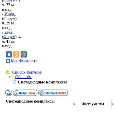
(
Форум
): 1
ч. 32 м.
назад
Vlada..
(
Форум
): 4
ч. 29 м.
назад
Zekel..
(
Форум
): 4
ч. 41 м.
назад
Мы ВКонтакте
Список форумов
Обо всём
Светодиодные комплексы
Светодиодные комплексы
Инструменты