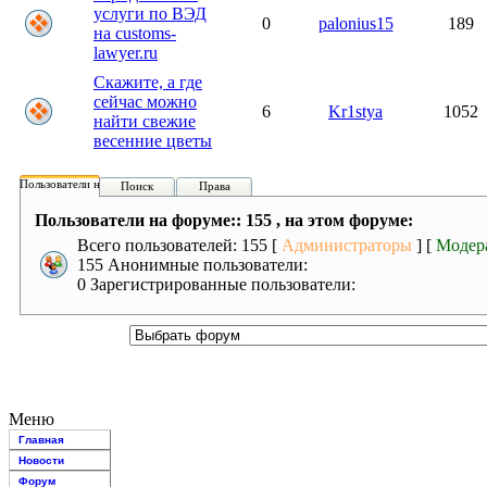
услуги по ВЭД
0
palonius15
189
на customs-
lawyer.ru
Скажите, а где
сейчас можно
6
Kr1stya
1052
найти свежие
весенние цветы
Пользователи на форуме:
Поиск
Права
Пользователи на форуме:: 155 , на этом форуме:
Всего пользователей: 155 [
Администраторы
] [
Модер
155 Анонимные пользователи:
0 Зарегистрированные пользователи:
Меню
Главная
Новости
Форум