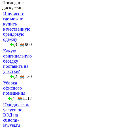
Последние
дискуссии
Ищу место,
где можно
купить
качественную
брендовую
одежду
3
900
Какую
оригинальную
беседку
поставить на
участке?
2
130
Уборка
офисного
помещения
4
1117
Юридические
услуги по
ВЭД на
customs-
lawyer.ru