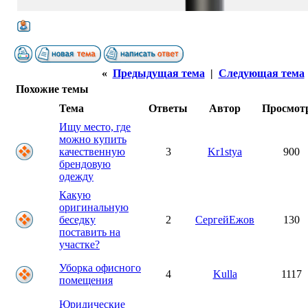
«
Предыдущая тема
|
Следующая тема
Похожие темы
Тема
Ответы
Автор
Просмот
Ищу место, где
можно купить
качественную
3
Kr1stya
900
брендовую
одежду
Какую
оригинальную
беседку
2
СергейЕжов
130
поставить на
участке?
Уборка офисного
4
Kulla
1117
помещения
Юридические