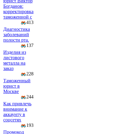
юрист Виктор
Богданов:
корректировка
таможенной с
413
Диагностика
заболеваний
полости рта.
137
Изделия из
листового
металла на
заказ
228
Таможенный
юрист в
Москве
244
Как привлечь
внимание к
аккаунту в
соцсетях
193
Промокод