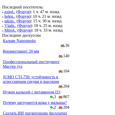
Последний посетитель:
axied..
(
Форум
): 1 ч. 47 м. назад
helen..
(
Форум
): 10 ч. 21 м. назад
iakup..
(
Форум
): 15 ч. 30 м. назад
Vlada..
(
Форум
): 18 ч. 25 м. назад
Miro4..
(
Форум
): 18 ч. 33 м. назад
Последние дискуссии
Кальян Nanosmoke
36
Керамогранит 20 мм
140
Профессиональный инструмент
Мастер тул
104
JUMO CTI-750: устойчивость к
агрессивным средам и высоким
204
Нужен кальций с витамином D3
3
867
Почему шелушится кожа у малыша?
2
204
Создать ИИ презентацию бесплатно