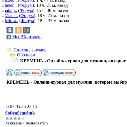
axied..
(
Форум
): 1 ч. 47 м. назад
helen..
(
Форум
): 10 ч. 21 м. назад
iakup..
(
Форум
): 15 ч. 30 м. назад
Vlada..
(
Форум
): 18 ч. 25 м. назад
Miro4..
(
Форум
): 18 ч. 33 м. назад
Мы ВКонтакте
Список форумов
Обо всём
КРЕМЕНЬ - Онлайн-журнал для мужчин, которые 
КРЕМЕНЬ - Онлайн-журнал для мужчин, которые выбир
07.05.26 22:15
SofiyaSemchuk
Уважаемый пользователь