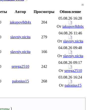
веты
Автор
Просмотры
Обновление
05.08.26 16:28
0
iakupov8dt4x
204
От
iakupov8dt4x
04.08.26 11:46
0
slavniy.nicita
279
От
slavniy.nicita
04.08.26 09:48
0
slavniy.nicita
166
От
slavniy.nicita
04.08.26 09:17
0
serega2510
242
От
serega2510
03.08.26 16:24
0
palonius15
268
От
palonius15
аторы
]