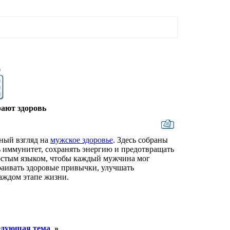
9
ают здоровь
ный взгляд на
мужское здоровье
. Здесь собраны
ть иммунитет, сохранять энергию и предотвращать
остым языком, чтобы каждый мужчина мог
раивать здоровые привычки, улучшать
аждом этапе жизни.
дующая тема
»