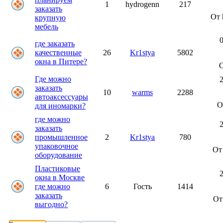
1
hydrogenn
217
заказать
От 
крупную
мебель
0
где заказать
качественные
26
Kr1stya
5802
окна в Питере?
Где можно
2
заказать
10
warms
2288
автоаксессуары
О
для иномарки?
где можно
2
заказать
промышленное
2
Kr1stya
780
упаковочное
О
оборудование
Пластиковые
2
окна в Москве
где можно
6
Гость
1414
заказать
О
выгодно?