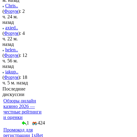
м. назад
Chris..
(
Форум
): 2
ч. 24 м.
назад
axied..
(
Форум
): 4
ч. 22 м.
назад
helen..
(
Форум
): 12
ч. 56 м.
назад
iakup..
(
Форум
): 18
ч. 5 м. назад
Последние
дискуссии
Обзоры онлайн
казино 2026 —
честные рейтинги
и оценки
1
424
Промокод для
регистрации 1xBet