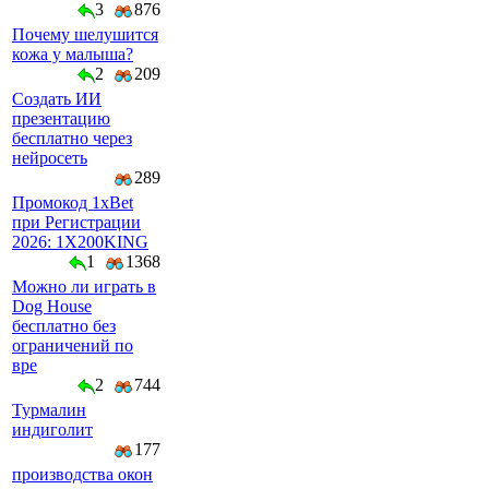
3
876
Почему шелушится
кожа у малыша?
2
209
Создать ИИ
презентацию
бесплатно через
нейросеть
289
Промокод 1xBet
при Регистрации
2026: 1X200KING
1
1368
Можно ли играть в
Dog House
бесплатно без
ограничений по
вре
2
744
Турмалин
индиголит
177
производства окон