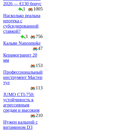
2026 — €130 бонус
1
1005
Насколько реальна
ипотека с
субсидированной
ставкой?
3
756
Кальян Nanosmoke
47
Керамогранит 20
мм
153
Профессиональный
инструмент Мастер
тул
113
JUMO CTI-750:
устойчивость к
агрессивным
средам и высоким
210
Нужен кальций с
витамином D3