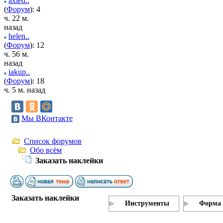
axied..
(
Форум
): 4
ч. 22 м.
назад
helen..
(
Форум
): 12
ч. 56 м.
назад
iakup..
(
Форум
): 18
ч. 5 м. назад
Мы ВКонтакте
Список форумов
Обо всём
Заказать наклейки
Заказать наклейки
Инструменты
Форма 