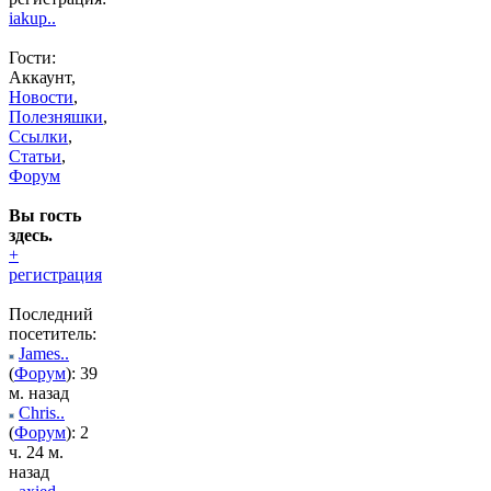
iakup..
Гости:
Аккаунт,
Новости
,
Полезняшки
,
Ссылки
,
Статьи
,
Форум
Вы гость
здесь.
+
регистрация
Последний
посетитель:
James..
(
Форум
): 39
м. назад
Chris..
(
Форум
): 2
ч. 24 м.
назад