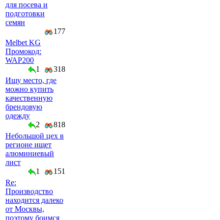
для посева и
подготовки
семян
177
Melbet KG
Промокод:
WAP200
1
318
Ищу место, где
можно купить
качественную
брендовую
одежду
2
818
Небольшой цех в
регионе ищет
алюминиевый
лист
1
151
Re:
Производство
находится далеко
от Москвы,
поэтому боимся