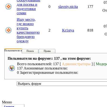
Оборудование
07
для посева и
0
slavniy.nicita
177
подготовки
О
семян
Ищу место,
где можно
07
купить
2
Kr1stya
818
качественную
брендовую
одежду
Пользователи на форуме:
Поиск
Права
Пользователи на форуме:: 137 , на этом форуме:
Всего пользователей: 137 [
Администраторы
] [
Модер
137 Анонимные пользователи:
0 Зарегистрированные пользователи:
Меню
Главная