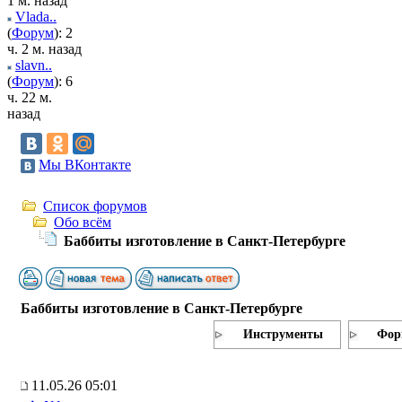
1 м. назад
Vlada..
(
Форум
): 2
ч. 2 м. назад
slavn..
(
Форум
): 6
ч. 22 м.
назад
Мы ВКонтакте
Список форумов
Обо всём
Баббиты изготовление в Санкт-Петербурге
Баббиты изготовление в Санкт-Петербурге
Инструменты
Фор
11.05.26 05:01