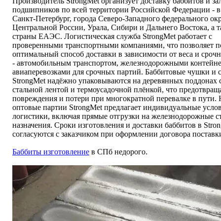
Производитель StrongMet организует доставку баббитов и з
подшипников по всей территории Российской Федерации - в
Санкт-Петербург, города Северо-Западного федерального окр
Центральной России, Урала, Сибири и Дальнего Востока, а т
страны ЕАЭС. Логистическая служба StrongMet работает с
проверенными транспортными компаниями, что позволяет п
оптимальный способ доставки в зависимости от веса и срочн
- автомобильным транспортом, железнодорожными контейн
авиаперевозками для срочных партий. Баббитовые чушки и 
StrongMet надёжно упаковываются на деревянных поддонах 
стальной лентой и термоусадочной плёнкой, что предотвращ
повреждения и потери при многократной перевалке в пути.
оптовые партии StrongMet предлагает индивидуальные усло
логистики, включая прямые отгрузки на железнодорожные с
назначения. Сроки изготовления и доставки баббитов в Stro
согласуются с заказчиком при оформлении договора поставк
Баббиты изготовление
в СПб недорого.