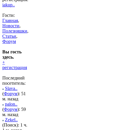
iakup..
Гости:
Главная
,
Новости
,
Полезняшки
,
Статьи
,
Форум
Вы гость
здесь.
+
регистрация
Последний
посетитель:
Slava..
(
Форум
): 51
м. назад
palon..
(
Форум
): 59
м. назад
Zekel..
(Поиск): 1 ч.