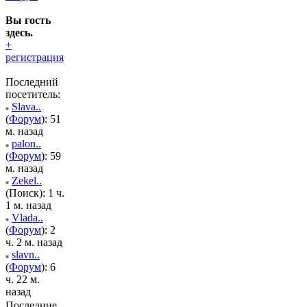
Вы гость
здесь.
+
регистрация
Последний
посетитель:
Slava..
(
Форум
): 51
м. назад
palon..
(
Форум
): 59
м. назад
Zekel..
(Поиск): 1 ч.
1 м. назад
Vlada..
(
Форум
): 2
ч. 2 м. назад
slavn..
(
Форум
): 6
ч. 22 м.
назад
Последние