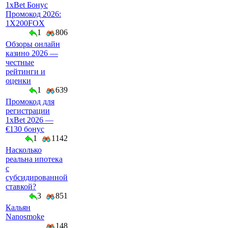
1xBet Бонус
Промокод 2026:
1X200FOX
1
806
Обзоры онлайн
казино 2026 —
честные
рейтинги и
оценки
1
639
Промокод для
регистрации
1xBet 2026 —
€130 бонус
1
1142
Насколько
реальна ипотека
с
субсидированной
ставкой?
3
851
Кальян
Nanosmoke
148