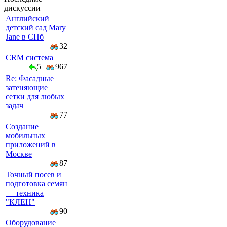
дискуссии
Английский
детский сад Mary
Jane в СПб
32
CRM система
5
967
Re: Фасадные
затеняющие
сетки для любых
задач
77
Создание
мобильных
приложений в
Москве
87
Точный посев и
подготовка семян
— техника
"КЛЕН"
90
Оборудование