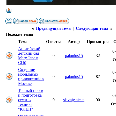
«
Предыдущая тема
|
Следующая тема
»
Похожие темы
Тема
Ответы
Автор
Просмотры
О
Английский
07
детский сад
0
palonius15
32
Mary Jane в
О
СПб
Создание
07
мобильных
0
palonius15
87
приложений в
О
Москве
Точный посев
и подготовка
07
семян -
0
slavniy.nicita
90
О
техника
"КЛЕН"