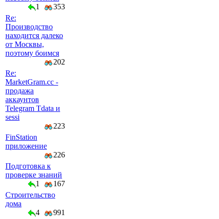
1
353
Re:
Производство
находится далеко
от Москвы,
поэтому боимся
202
Re:
MarketGram.cc -
продажа
аккаунтов
Telegram Tdata и
sessi
223
FinStation
приложение
226
Подготовка к
проверке знаний
1
167
Строительство
дома
4
991