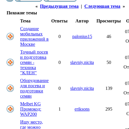
«
Предыдущая тема
|
Следующая тема
»
Похожие темы
Тема
Ответы
Автор
Просмотры
О
Создание
07
мобильных
0
palonius15
46
приложений в
О
Москве
Точный посев
и подготовка
07
семян -
0
slavniy.nicita
50
О
техника
"КЛЕН"
Оборудование
07
для посева и
0
slavniy.nicita
139
подготовки
О
семян
Melbet KG
07
Промокод:
1
eriksons
295
WAP200
Ищу место,
где можно