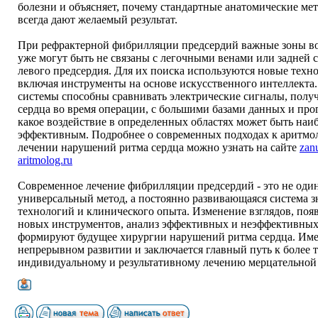
болезни и объясняет, почему стандартные анатомические ме
всегда дают желаемый результат.
При рефрактерной фибрилляции предсердий важные зоны в
уже могут быть не связаны с легочными венами или задней 
левого предсердия. Для их поиска используются новые техн
включая инструменты на основе искусственного интеллекта.
системы способны сравнивать электрические сигналы, полу
сердца во время операции, с большими базами данных и про
какое воздействие в определенных областях может быть наи
эффективным. Подробнее о современных подходах к аритмо
лечении нарушений ритма сердца можно узнать на сайте
zan
aritmolog.ru
Современное лечение фибрилляции предсердий - это не оди
универсальный метод, а постоянно развивающаяся система з
технологий и клинического опыта. Изменение взглядов, поя
новых инструментов, анализ эффективных и неэффективных
формируют будущее хирургии нарушений ритма сердца. Име
непрерывном развитии и заключается главный путь к более 
индивидуальному и результативному лечению мерцательной