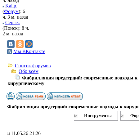
ч. назад
Kalip..
(
Форум
): 6
ч. 3 м. назад
Серге..
(Поиск): 8 ч.
2 м. назад
Мы ВКонтакте
Список форумов
Обо всём
Фибрилляция предсердий: современные подходы к
хирургическому
Фибрилляция предсердий: современные подходы к хирур
Инструменты
Фор
11.05.26 21:26