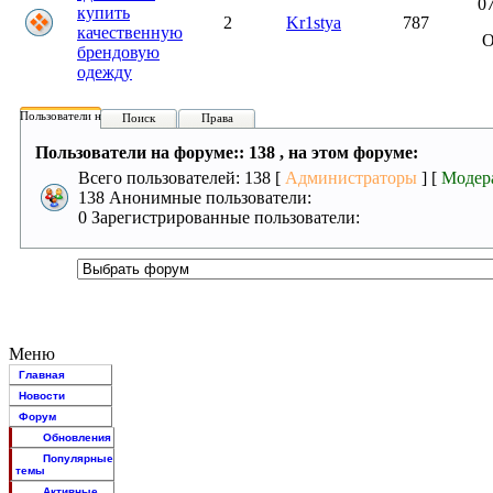
07
купить
2
Kr1stya
787
качественную
брендовую
одежду
Пользователи на форуме:
Поиск
Права
Пользователи на форуме:: 138 , на этом форуме:
Всего пользователей: 138 [
Администраторы
] [
Модер
138 Анонимные пользователи:
0 Зарегистрированные пользователи:
Меню
Главная
Новости
Форум
Обновления
Популярные
темы
Активные