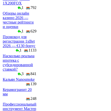
1X200FOX
1
792
Обзоры онлайн
казино 2026 —
честные рейтинги
и оценки
1
629
Промокод для
регистрации 1xBet
2026 — €130 бонус
1
1133
Насколько реальна
ипотека с
субсидированной
ставкой?
3
841
Кальян Nanosmoke
139
Керамогранит 20
мм
248
Профессиональный
инструмент Мастер