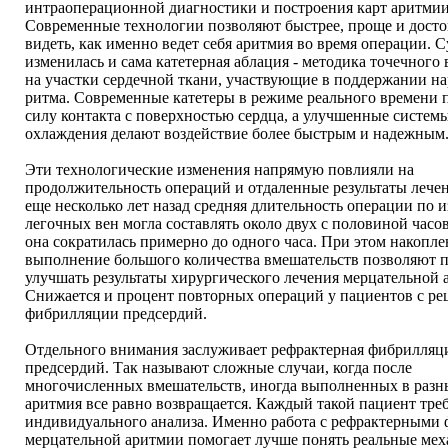
интраоперационной диагностики и построения карт аритмии
Современные технологии позволяют быстрее, проще и досто
видеть, как именно ведет себя аритмия во время операции. 
изменилась и сама катетерная аблация - методика точечного 
на участки сердечной ткани, участвующие в поддержании н
ритма. Современные катетеры в режиме реального времени
силу контакта с поверхностью сердца, а улучшенные систем
охлаждения делают воздействие более быстрым и надежным
Эти технологические изменения напрямую повлияли на
продолжительность операций и отдаленные результаты лечен
еще несколько лет назад средняя длительность операции по 
легочных вен могла составлять около двух с половиной часов
она сократилась примерно до одного часа. При этом накопле
выполнение большого количества вмешательств позволяют 
улучшать результаты хирургического лечения мерцательной 
Снижается и процент повторных операций у пациентов с р
фибрилляции предсердий.
Отдельного внимания заслуживает рефрактерная фибрилляц
предсердий. Так называют сложные случаи, когда после
многочисленных вмешательств, иногда выполненных в разн
аритмия все равно возвращается. Каждый такой пациент тре
индивидуального анализа. Именно работа с рефрактерными
мерцательной аритмии помогает лучше понять реальные ме