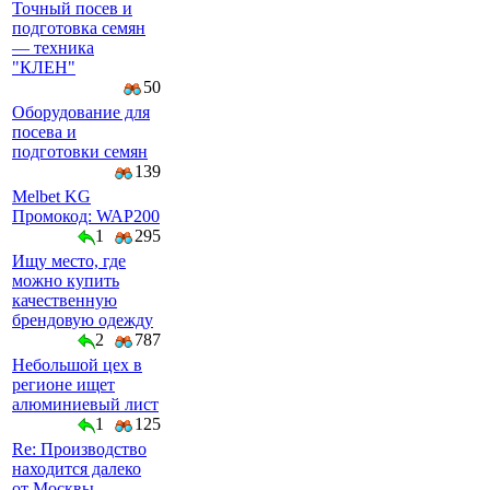
Точный посев и
подготовка семян
— техника
"КЛЕН"
50
Оборудование для
посева и
подготовки семян
139
Melbet KG
Промокод: WAP200
1
295
Ищу место, где
можно купить
качественную
брендовую одежду
2
787
Небольшой цех в
регионе ищет
алюминиевый лист
1
125
Re: Производство
находится далеко
от Москвы,