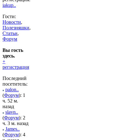
iakup..
Гости:
Новости
,
Полезняшки
,
Статьи
,
Форум
Вы гость
здесь.
+
регистрация
Последний
посетитель:
palon..
(
Форум
): 1
ч. 52 м.
назад
slavn..
(
Форум
): 2
ч. 3 м. назад
James..
(
Форум
): 4