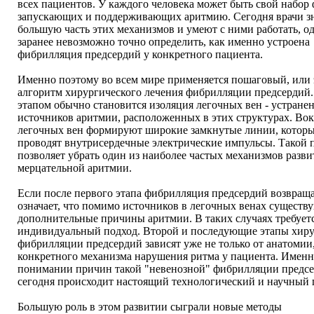
всех пациентов. У каждого человека может быть свой набор 
запускающих и поддерживающих аритмию. Сегодня врачи з
большую часть этих механизмов и умеют с ними работать, о
заранее невозможно точно определить, как именно устроена
фибрилляция предсердий у конкретного пациента.
Именно поэтому во всем мире применяется пошаговый, или
алгоритм хирургического лечения фибрилляции предсердий
этапом обычно становится изоляция легочных вен - устране
источников аритмии, расположенных в этих структурах. Во
легочных вен формируют широкие замкнутые линии, которы
проводят внутрисердечные электрические импульсы. Такой 
позволяет убрать один из наиболее частых механизмов разви
мерцательной аритмии.
Если после первого этапа фибрилляция предсердий возвраща
означает, что помимо источников в легочных венах существ
дополнительные причины аритмии. В таких случаях требуетс
индивидуальный подход. Второй и последующие этапы хир
фибрилляции предсердий зависят уже не только от анатомии,
конкретного механизма нарушения ритма у пациента. Именн
понимании причин такой "невенозной" фибрилляции предс
сегодня происходит настоящий технологический и научный 
Большую роль в этом развитии сыграли новые методы