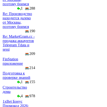
поэтому боимся
1
288
Re: Производство
находится далеко
от Москвы,
поэтому боимся
190
Re: MarketGram.cc -
продажа аккаунтов
Telegram Tdata и
sessi
209
FinStation
приложение
214
Подготовка к
проверке знаний
1
155
Строительство
дома
4
978
1xBet Бонус
Промокод 2026: