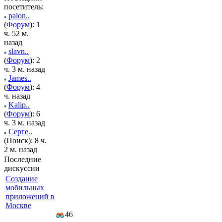
посетитель:
palon..
(
Форум
): 1
ч. 52 м.
назад
slavn..
(
Форум
): 2
ч. 3 м. назад
James..
(
Форум
): 4
ч. назад
Kalip..
(
Форум
): 6
ч. 3 м. назад
Серге..
(Поиск): 8 ч.
2 м. назад
Последние
дискуссии
Создание
мобильных
приложений в
Москве
46