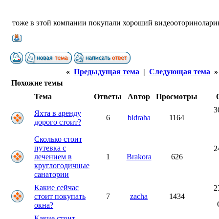
тоже в этой компании покупали хороший видеооторинолари
«
Предыдущая тема
|
Следующая тема
»
Похожие темы
Тема
Ответы
Автор
Просмотры
3
Яхта в аренду
6
bidraha
1164
дорого стоит?
Сколько стоит
путевка с
2
лечением в
1
Brakora
626
круглогодичные
санатории
Какие сейчас
2
стоит покупать
7
zacha
1434
окна?
Какие стоит