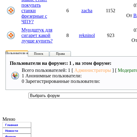
покупать
0
станки
6
zacha
1152
От
В
фрезерные с
ЧПУ?
Мундштук для
0
сигарет какой
8
rekninol
923
О
лучше купить?
Пользователи на форуме:
Поиск
Права
Пользователи на форуме:: 1 , на этом форуме:
Всего пользователей: 1 [
Администраторы
] [
Модерат
1 Анонимные пользователи:
0 Зарегистрированные пользователи:
Меню
Главная
Новости
Форум