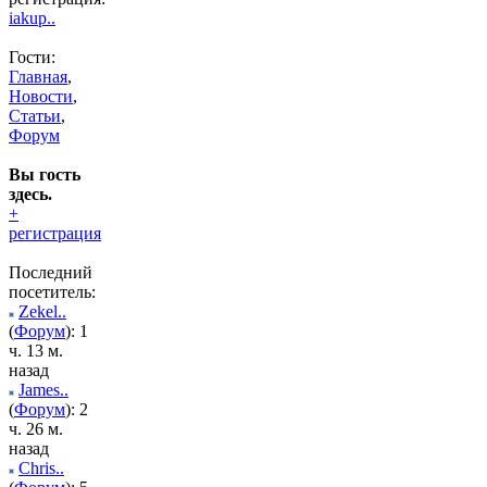
iakup..
Гости:
Главная
,
Новости
,
Статьи
,
Форум
Вы гость
здесь.
+
регистрация
Последний
посетитель:
Zekel..
(
Форум
): 1
ч. 13 м.
назад
James..
(
Форум
): 2
ч. 26 м.
назад
Chris..