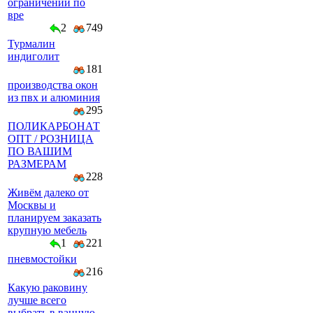
ограничений по
вре
2
749
Турмалин
индиголит
181
производства окон
из пвх и алюминия
295
ПОЛИКАРБОНАТ
ОПТ / РОЗНИЦА
ПО ВАШИМ
РАЗМЕРАМ
228
Живём далеко от
Москвы и
планируем заказать
крупную мебель
1
221
пневмостойки
216
Какую раковину
лучше всего
выбрать в ванную