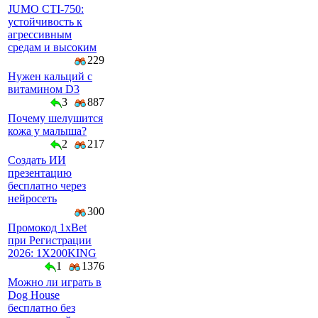
JUMO CTI-750:
устойчивость к
агрессивным
средам и высоким
229
Нужен кальций с
витамином D3
3
887
Почему шелушится
кожа у малыша?
2
217
Создать ИИ
презентацию
бесплатно через
нейросеть
300
Промокод 1xBet
при Регистрации
2026: 1X200KING
1
1376
Можно ли играть в
Dog House
бесплатно без