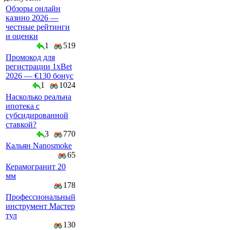
Обзоры онлайн
казино 2026 —
честные рейтинги
и оценки
1
519
Промокод для
регистрации 1xBet
2026 — €130 бонус
1
1024
Насколько реальна
ипотека с
субсидированной
ставкой?
3
770
Кальян Nanosmoke
65
Керамогранит 20
мм
178
Профессиональный
инструмент Мастер
тул
130