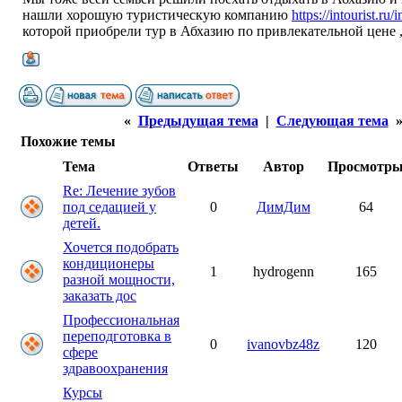
нашли хорошую туристическую компанию
https://intourist.ru
которой приобрели тур в Абхазию по привлекательной цене 
«
Предыдущая тема
|
Следующая тема
Похожие темы
Тема
Ответы
Автор
Просмотр
Re: Лечение зубов
под седацией у
0
ДимДим
64
детей.
Хочется подобрать
кондиционеры
1
hydrogenn
165
разной мощности,
заказать дос
Профессиональная
переподготовка в
0
ivanovbz48z
120
сфере
здравоохранения
Курсы