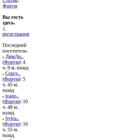
Статьи
,
Форум
Вы гость
здесь.
+
регистрация
Последний
посетитель:
ДимДи..
(
Форум
): 4
ч. 9 м. назад
Серге..
(
Форум
): 5
ч. 45 м.
назад
ivano..
(
Форум
): 10
ч. 48 м.
назад
Sylva..
(
Форум
): 10
ч. 55 м.
назад