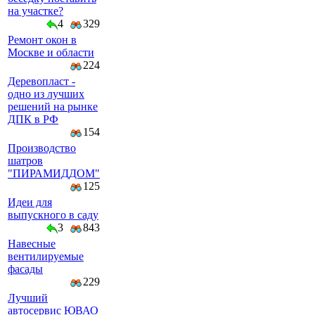
на участке?
4
329
Ремонт окон в
Москве и области
224
Деревопласт -
одно из лучших
решений на рынке
ДПК в РФ
154
Производство
шатров
"ПИРАМИДДОМ"
125
Идеи для
выпускного в саду
3
843
Навесные
вентилируемые
фасады
229
Лучший
автосервис ЮВАО