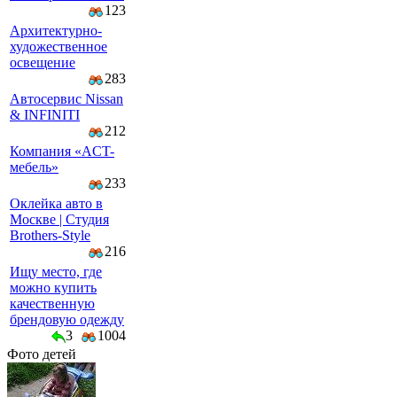
123
Архитектурно-
художественное
освещение
283
Автосервис Nissan
& INFINITI
212
Компaния «AСT-
мeбeль»
233
Оклейка авто в
Москве | Студия
Brothers-Style
216
Ищу место, где
можно купить
качественную
брендовую одежду
3
1004
Фото детей