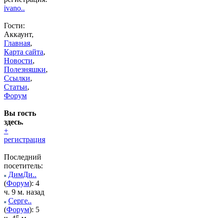
ivano..
Гости:
Аккаунт,
Главная
,
Карта сайта
,
Новости
,
Полезняшки
,
Ссылки
,
Статьи
,
Форум
Вы гость
здесь.
+
регистрация
Последний
посетитель:
ДимДи..
(
Форум
): 4
ч. 9 м. назад
Серге..
(
Форум
): 5