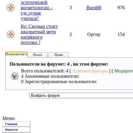
эстетической
косметологии –
3
Burst88
976
где лучше
учиться?
Re: Сколько стоит
квадратный метр
2
Оргир
154
натяжного
потолка ?
Пользователи на форуме:
Поиск
Права
Пользователи на форуме:: 4 , на этом форуме:
Всего пользователей: 4 [
Администраторы
] [
Модерат
4 Анонимные пользователи:
0 Зарегистрированные пользователи:
Меню
Главная
Новости