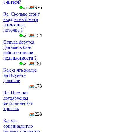
учиться?
3
976
Re: Сколько стоит
квадратный метр
натяжного
потолка ?
2
154
Откуда берутся
данные в базе
собственников
недвижимости ?
2
191
Как снять жилье
на Пхукете
дешевле
173
Re: Прочная
двухярусная
металлическая
кровать
228
Какую
оригинальную
беседку поставить