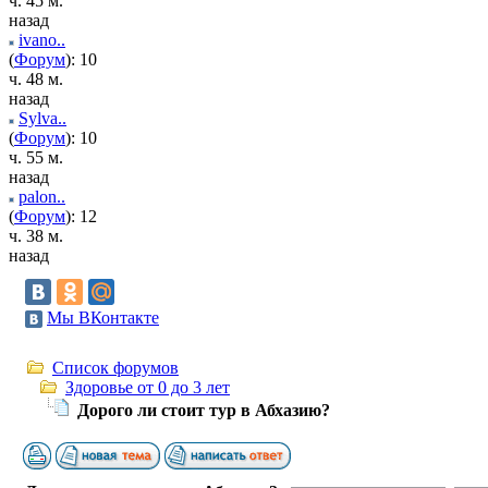
ч. 45 м.
назад
ivano..
(
Форум
): 10
ч. 48 м.
назад
Sylva..
(
Форум
): 10
ч. 55 м.
назад
palon..
(
Форум
): 12
ч. 38 м.
назад
Мы ВКонтакте
Список форумов
Здоровье от 0 до 3 лет
Дорого ли стоит тур в Абхазию?