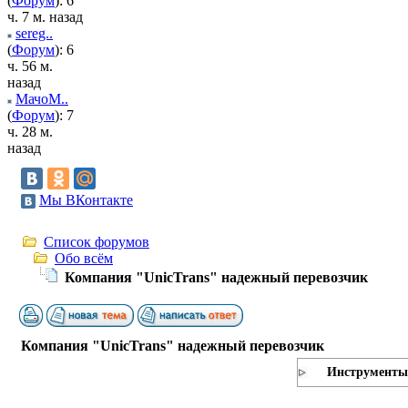
(
Форум
): 6
ч. 7 м. назад
sereg..
(
Форум
): 6
ч. 56 м.
назад
МачоМ..
(
Форум
): 7
ч. 28 м.
назад
Мы ВКонтакте
Список форумов
Обо всём
Компания "UnicTrans" надежный перевозчик
Компания "UnicTrans" надежный перевозчик
Инструменты