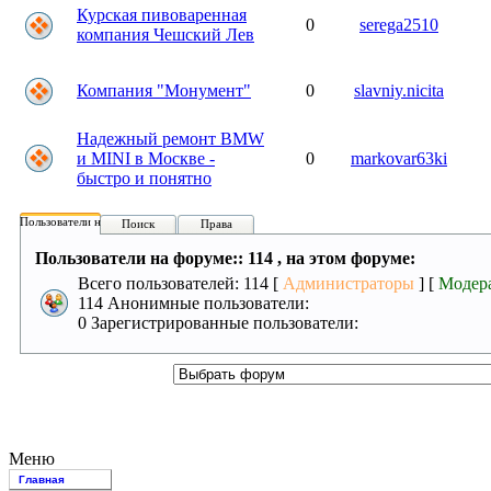
Курская пивоваренная
0
serega2510
компания Чешский Лев
Компания "Монумент"
0
slavniy.nicita
Надежный ремонт BMW
и MINI в Москве -
0
markovar63ki
быстро и понятно
Пользователи на форуме:
Поиск
Права
Пользователи на форуме:: 114 , на этом форуме:
Всего пользователей: 114 [
Администраторы
] [
Модер
114 Анонимные пользователи:
0 Зарегистрированные пользователи:
Меню
Главная