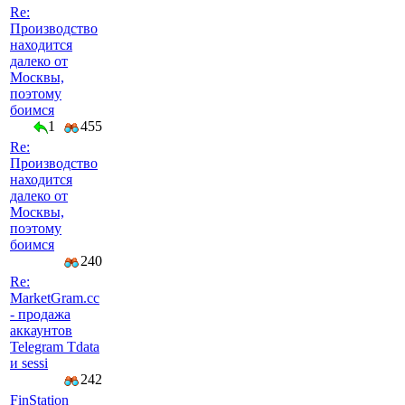
Re:
Производство
находится
далеко от
Москвы,
поэтому
боимся
1
455
Re:
Производство
находится
далеко от
Москвы,
поэтому
боимся
240
Re:
MarketGram.cc
- продажа
аккаунтов
Telegram Tdata
и sessi
242
FinStation