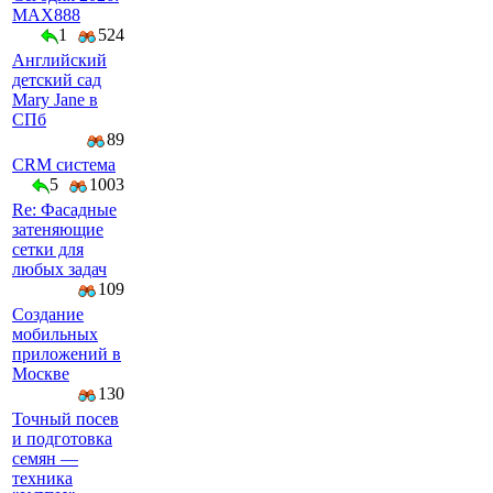
MAX888
1
524
Английский
детский сад
Mary Jane в
СПб
89
CRM система
5
1003
Re: Фасадные
затеняющие
сетки для
любых задач
109
Создание
мобильных
приложений в
Москве
130
Точный посев
и подготовка
семян —
техника