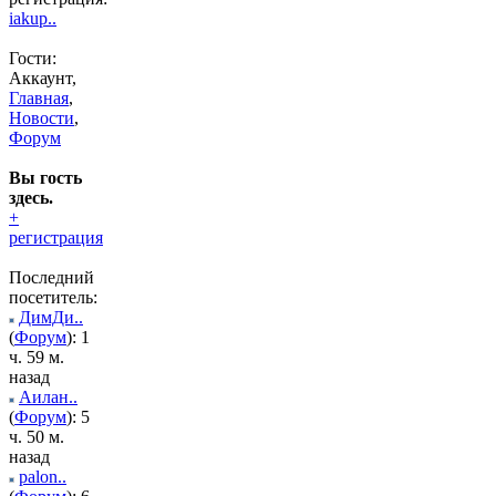
iakup..
Гости:
Аккаунт,
Главная
,
Новости
,
Форум
Вы гость
здесь.
+
регистрация
Последний
посетитель:
ДимДи..
(
Форум
): 1
ч. 59 м.
назад
Аилан..
(
Форум
): 5
ч. 50 м.
назад
palon..