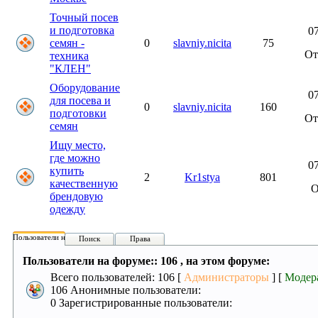
Точный посев
и подготовка
07
семян -
0
slavniy.nicita
75
О
техника
"КЛЕН"
Оборудование
07
для посева и
0
slavniy.nicita
160
подготовки
О
семян
Ищу место,
где можно
07
купить
2
Kr1stya
801
качественную
брендовую
одежду
Пользователи на форуме:
Поиск
Права
Пользователи на форуме:: 106 , на этом форуме:
Всего пользователей: 106 [
Администраторы
] [
Модер
106 Анонимные пользователи:
0 Зарегистрированные пользователи: