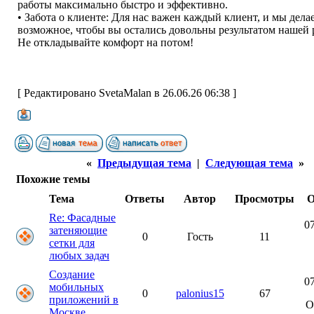
работы максимально быстро и эффективно.
• Забота о клиенте: Для нас важен каждый клиент, и мы дела
возможное, чтобы вы остались довольны результатом нашей 
Не откладывайте комфорт на потом!
[ Редактировано SvetaMalan в 26.06.26 06:38 ]
«
Предыдущая тема
|
Следующая тема
»
Похожие темы
Тема
Ответы
Автор
Просмотры
О
Re: Фасадные
07
затеняющие
0
Гость
11
сетки для
любых задач
Создание
07
мобильных
0
palonius15
67
приложений в
О
Москве