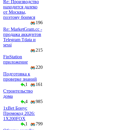
Re: Производство
находится далеко
от Москвы,
поэтому боимся
196
Re: MarketGram.cc -
продажа аккаунтов
Telegram Tdata и
sessi
215
FinStation
приложение
220
Подготовка к
проверке знаний
1
161
Строительство
дома
4
985
1xBet Бонус
Промокод 2026:
1X200FOX
1
799