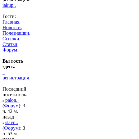
iakup..
Гости:
Главная
,
Новости
,
Полезняшки
,
Ссылки
,
Статьи
,
Форум
Вы гость
здесь.
+
регистрация
Последний
посетитель:
palon..
(
Форум
): 3
ч. 42 м.
назад
slavn..
(
Форум
): 3
ч. 53 м.