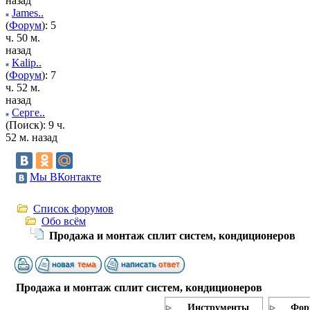
назад
James..
(
Форум
): 5
ч. 50 м.
назад
Kalip..
(
Форум
): 7
ч. 52 м.
назад
Серге..
(Поиск): 9 ч.
52 м. назад
Мы ВКонтакте
Список форумов
Обо всём
Продажа и монтаж сплит систем, кондиционеров
Продажа и монтаж сплит систем, кондиционеров
Инструменты
Фор