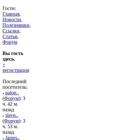
Гости:
Главная
,
Новости
,
Полезняшки
,
Ссылки
,
Статьи
,
Форум
Вы гость
здесь.
+
регистрация
Последний
посетитель:
palon..
(
Форум
): 3
ч. 42 м.
назад
slavn..
(
Форум
): 3
ч. 53 м.
назад
James..