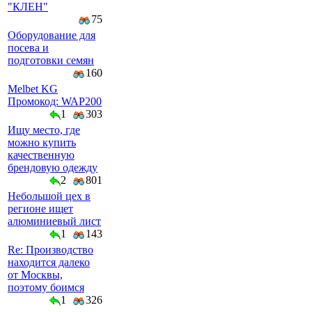
"КЛЕН"
75
Оборудование для
посева и
подготовки семян
160
Melbet KG
Промокод: WAP200
1
303
Ищу место, где
можно купить
качественную
брендовую одежду
2
801
Небольшой цех в
регионе ищет
алюминиевый лист
1
143
Re: Производство
находится далеко
от Москвы,
поэтому боимся
1
326