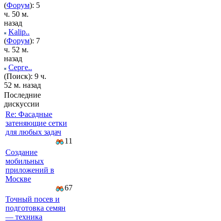
(
Форум
): 5
ч. 50 м.
назад
Kalip..
(
Форум
): 7
ч. 52 м.
назад
Серге..
(Поиск): 9 ч.
52 м. назад
Последние
дискуссии
Re: Фасадные
затеняющие сетки
для любых задач
11
Создание
мобильных
приложений в
Москве
67
Точный посев и
подготовка семян
— техника