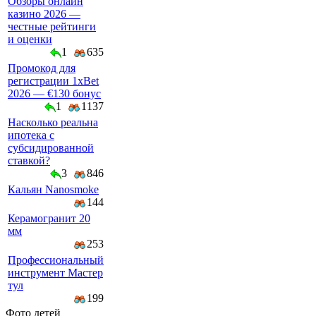
Обзоры онлайн
казино 2026 —
честные рейтинги
и оценки
1
635
Промокод для
регистрации 1xBet
2026 — €130 бонус
1
1137
Насколько реальна
ипотека с
субсидированной
ставкой?
3
846
Кальян Nanosmoke
144
Керамогранит 20
мм
253
Профессиональный
инструмент Мастер
тул
199
Фото детей