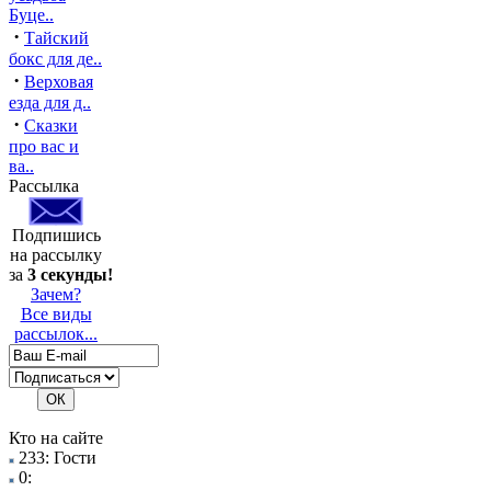
Буце..
·
Тайский
бокс для де..
·
Верховая
езда для д..
·
Сказки
про вас и
ва..
Рассылка
Подпишись
на рассылку
за
3 секунды!
Зачем?
Все виды
рассылок...
Кто на сайте
233: Гости
0: