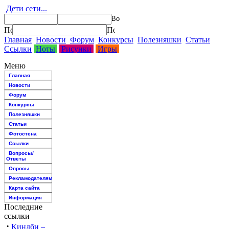
Дети сети...
Главная
Новости
Форум
Конкурсы
Полезняшки
Статьи
Ссылки
Ноты
Рисунки
Игры
Меню
Главная
Новости
Форум
Конкурсы
Полезняшки
Статьи
Фотостена
Ссылки
Вопросы/
Ответы
Опросы
Рекламодателям
Карта сайта
Информация
Последние
ссылки
·
Киндби –