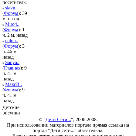
посетитель:
slavn..
(
Форум
): 39
м. назад
Miro4..
(
Форум
): 1
ч. 2 м. назад
palon..
(
Форум
): 3
ч. 46 м.
назад
Sanya..
(
Главная
): 9
ч. 41 м.
назад
МаксВ..
(
Форум
): 9
ч. 41 м.
назад
Детские
рисунки
© "
Дети Сети...
", 2006-2008.
При использовании материалов портала прямая ссылка на
портал "Дети сети..." обязательна.
Если указан автор материала, то его упоминание при