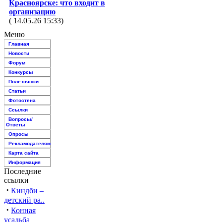
Красноярске: что входит в
организацию
( 14.05.26 15:33)
Меню
Главная
Новости
Форум
Конкурсы
Полезняшки
Статьи
Фотостена
Ссылки
Вопросы/
Ответы
Опросы
Рекламодателям
Карта сайта
Информация
Последние
ссылки
·
Киндби –
детский ра..
·
Конная
усадьба