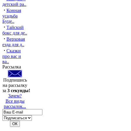
детский ра..
·
Конная
усадьба
Буце..
·
Тайский
бокс для де..
·
Верховая
езда для д..
·
Сказки
про вас и
ва..
Рассылка
Подпишись
на рассылку
за
3 секунды!
Зачем?
Все виды
рассылок...