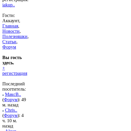
iakup..
Гости:
Аккаунт,
Главная
,
Новости
,
Полезняшки
,
Статьи
,
Форум
Вы гость
здесь.
+
регистрация
Последний
посетитель:
МаксВ..
(
Форум
): 49
м. назад
Chris..
(
Форум
): 4
ч. 10 м.
назад