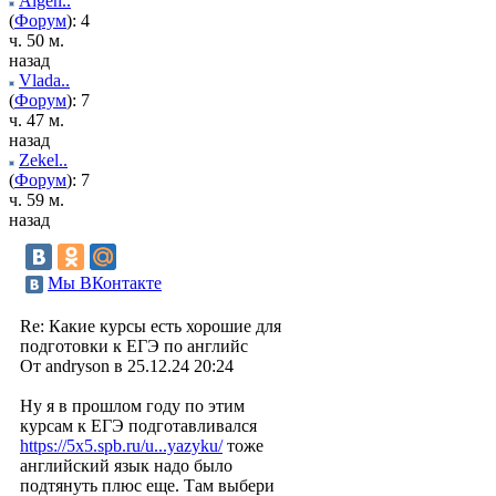
Algen..
(
Форум
): 4
ч. 50 м.
назад
Vlada..
(
Форум
): 7
ч. 47 м.
назад
Zekel..
(
Форум
): 7
ч. 59 м.
назад
Мы ВКонтакте
Re: Какие курсы есть хорошие для
подготовки к ЕГЭ по английс
От andryson в 25.12.24 20:24
Ну я в прошлом году по этим
курсам к ЕГЭ подготавливался
https://5x5.spb.ru/u...yazyku/
тоже
английский язык надо было
подтянуть плюс еще. Там выбери