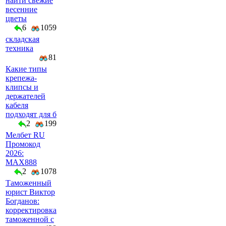
найти свежие
весенние
цветы
6
1059
складская
техника
81
Какие типы
крепежа-
клипсы и
держателей
кабеля
подходят для б
2
199
Мелбет RU
Промокод
2026:
MAX888
2
1078
Таможенный
юрист Виктор
Богданов:
корректировка
таможенной с