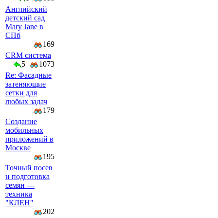
Английский
детский сад
Mary Jane в
СПб
169
CRM система
5
1073
Re: Фасадные
затеняющие
сетки для
любых задач
179
Создание
мобильных
приложений в
Москве
195
Точный посев
и подготовка
семян —
техника
"КЛЕН"
202