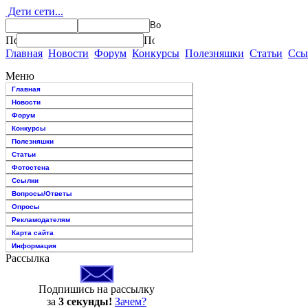
Дети сети...
Главная
Новости
Форум
Конкурсы
Полезняшки
Статьи
Ссы
Меню
Главная
Новости
Форум
Конкурсы
Полезняшки
Статьи
Фотостена
Ссылки
Вопросы/Ответы
Опросы
Рекламодателям
Карта сайта
Информация
Рассылка
Подпишись на рассылку
за
3 секунды!
Зачем?