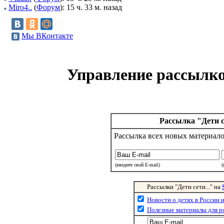
Miro4..
(
Форум
): 15 ч. 33 м. назад
Мы ВКонтакте
Управление рассылкой
Рассылка "Дети с
Рассылка всех новых материало
(введите свой E-mail)
Рассылки "Дети сети..." на
Новости о детях в России 
Полезные материалы для р