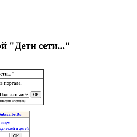
 "Дети сети..."
ети..."
в портала.
(выберите операцию)
Subscribe.Ru
и мире
одителей и детей