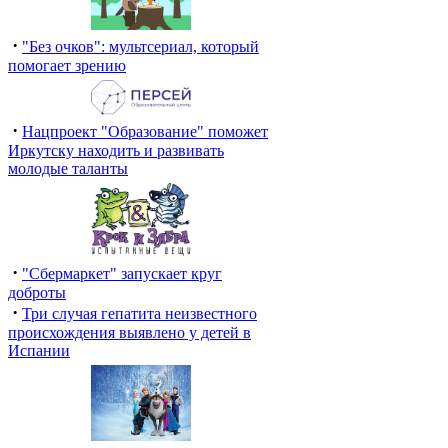
·
"Без очков": мультсериал, который
помогает зрению
·
Нацпроект "Образование" поможет
Иркутску находить и развивать
молодые таланты
·
"Сбермаркет" запускает круг
доброты
·
Три случая гепатита неизвестного
происхождения выявлено у детей в
Испании