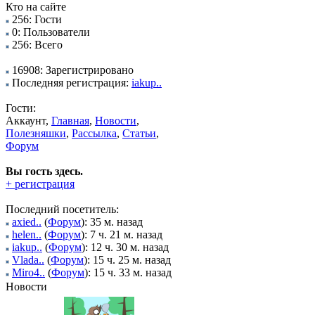
Кто на сайте
256: Гости
0: Пользователи
256: Всего
16908: Зарегистрировано
Последняя регистрация:
iakup..
Гости:
Аккаунт,
Главная
,
Новости
,
Полезняшки
,
Рассылка
,
Статьи
,
Форум
Вы гость здесь.
+ регистрация
Последний посетитель:
axied..
(
Форум
): 35 м. назад
helen..
(
Форум
): 7 ч. 21 м. назад
iakup..
(
Форум
): 12 ч. 30 м. назад
Vlada..
(
Форум
): 15 ч. 25 м. назад
Miro4..
(
Форум
): 15 ч. 33 м. назад
Новости