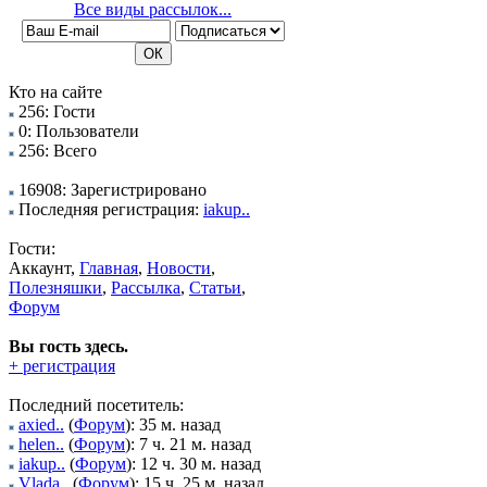
Все виды рассылок...
Кто на сайте
256: Гости
0: Пользователи
256: Всего
16908: Зарегистрировано
Последняя регистрация:
iakup..
Гости:
Аккаунт,
Главная
,
Новости
,
Полезняшки
,
Рассылка
,
Статьи
,
Форум
Вы гость здесь.
+ регистрация
Последний посетитель:
axied..
(
Форум
): 35 м. назад
helen..
(
Форум
): 7 ч. 21 м. назад
iakup..
(
Форум
): 12 ч. 30 м. назад
Vlada..
(
Форум
): 15 ч. 25 м. назад