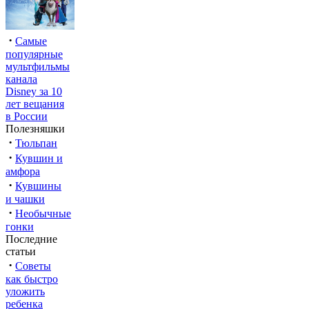
·
Самые
популярные
мультфильмы
канала
Disney за 10
лет вещания
в России
Полезняшки
·
Тюльпан
·
Кувшин и
амфора
·
Кувшины
и чашки
·
Необычные
гонки
Последние
статьи
·
Советы
как быстро
уложить
ребенка