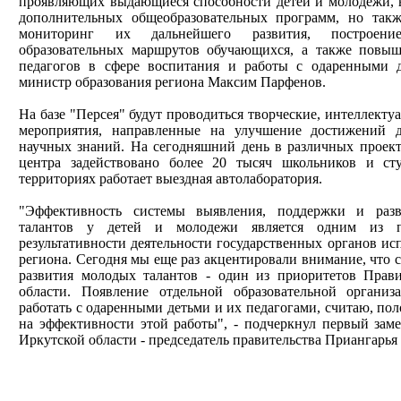
проявляющих выдающиеся способности детей и молодежи, 
дополнительных общеобразовательных программ, но так
мониторинг их дальнейшего развития, построени
образовательных маршрутов обучающихся, а также повы
педагогов в сфере воспитания и работы с одаренными де
министр образования региона Максим Парфенов.
На базе "Персея" будут проводиться творческие, интеллект
мероприятия, направленные на улучшение достижений 
научных знаний. На сегодняшний день в различных проект
центра задействовано более 20 тысяч школьников и сту
территориях работает выездная автолаборатория.
"Эффективность системы выявления, поддержки и разв
талантов у детей и молодежи является одним из п
результативности деятельности государственных органов ис
региона. Сегодня мы еще раз акцентировали внимание, что 
развития молодых талантов - один из приоритетов Прави
области. Появление отдельной образовательной организа
работать с одаренными детьми и их педагогами, считаю, по
на эффективности этой работы", - подчеркнул первый заме
Иркутской области - председатель правительства Приангарья