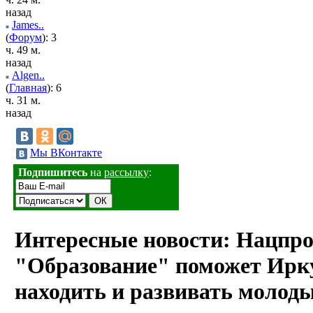
назад
James..
(
Форум
): 3
ч. 49 м.
назад
Algen..
(
Главная
): 6
ч. 31 м.
назад
Мы ВКонтакте
Подпишитесь
на
рассылку
:
Интересные новости: Нацпро
"Образование" поможет Ирк
находить и развивать молод