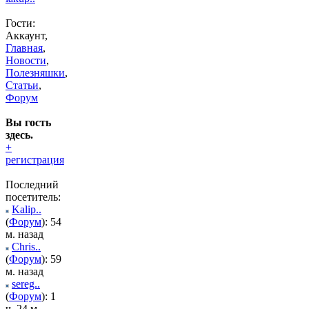
Гости:
Аккаунт,
Главная
,
Новости
,
Полезняшки
,
Статьи
,
Форум
Вы гость
здесь.
+
регистрация
Последний
посетитель:
Kalip..
(
Форум
): 54
м. назад
Chris..
(
Форум
): 59
м. назад
sereg..
(
Форум
): 1
ч. 24 м.