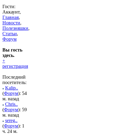
Гости:
Аккаунт,
Главная
,
Новости
,
Полезняшки
,
Статьи
,
Форум
Вы гость
здесь.
+
регистрация
Последний
посетитель:
Kalip..
(
Форум
): 54
м. назад
Chris..
(
Форум
): 59
м. назад
sereg..
(
Форум
): 1
ч. 24 м.