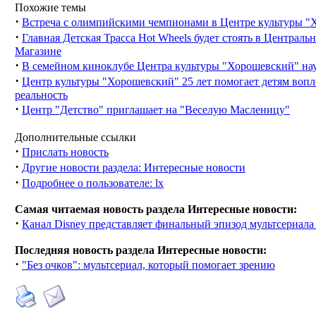
Похожие темы
·
Встреча с олимпийскими чемпионами в Центре культуры "
·
Главная Детская Трасса Hot Wheels будет стоять в Централь
Магазине
·
В семейном киноклубе Центра культуры "Хорошевский" нау
·
Центр культуры "Хорошевский" 25 лет помогает детям воп
реальность
·
Центр "Детство" приглашает на "Веселую Масленицу"
Дополнительные ссылки
·
Прислать новость
·
Другие новости раздела: Интересные новости
·
Подробнее о пользователе: lx
Самая читаемая новость раздела Интересные новости:
·
Канал Disney представляет финальный эпизод мультсериала
Последняя новость раздела Интересные новости:
·
"Без очков": мультсериал, который помогает зрению