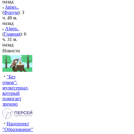
назад
James..
(
Форум
): 3
ч. 49 м.
назад
Algen..
(
Главная
): 6
ч. 31 м.
назад
Новости
·
"Без
очков":
мультсериал,
который
помогает
зрению
·
Нацпроект
"Образование"