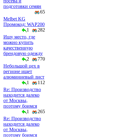
посева и
подготовки семян
65
Melbet KG
Промокод: WAP200
1
282
Ищу место, где
можно купить
качественную
брендовую одежду
2
770
Небольшой цех в
регионе ищет
алюминиевый лист
1
112
Re: Производство
находится далеко
от Москвы,
поэтому боимся
1
265
Re: Производство
находится далеко
от Москвы,
поэтому боимся