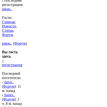
Последняя
регистрация:
iakup..
Гости:
Главная
,
Новости
,
Статьи
,
Форум
palon..
(
Форум
)
Вы гость
здесь.
+
регистрация
Последний
посетитель:
slavn..
(
Форум
): 11
м. назад
James..
(
Форум
): 2
ч. 8 м. назад