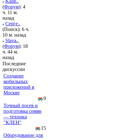
Kalip..
(
Форум
): 4
ч. 11 м.
назад
Серге..
(Поиск): 6 ч.
10 м. назад
Slava..
(
Форум
): 18
ч. 44 м.
назад
Последние
дискуссии
Создание
мобильных
приложений в
Москве
9
Точный посев и
подготовка семян
— техника
"КЛЕН"
15
Оборудование для