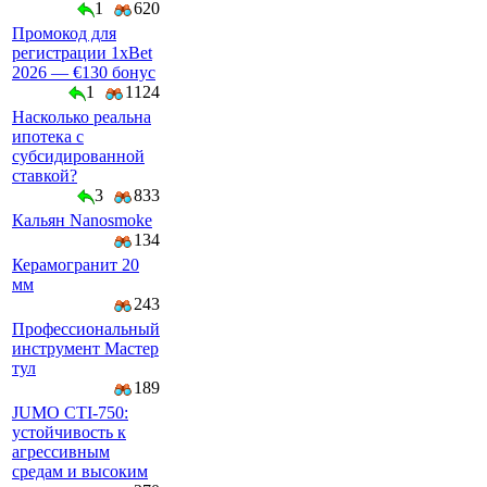
1
620
Промокод для
регистрации 1xBet
2026 — €130 бонус
1
1124
Насколько реальна
ипотека с
субсидированной
ставкой?
3
833
Кальян Nanosmoke
134
Керамогранит 20
мм
243
Профессиональный
инструмент Мастер
тул
189
JUMO CTI-750:
устойчивость к
агрессивным
средам и высоким