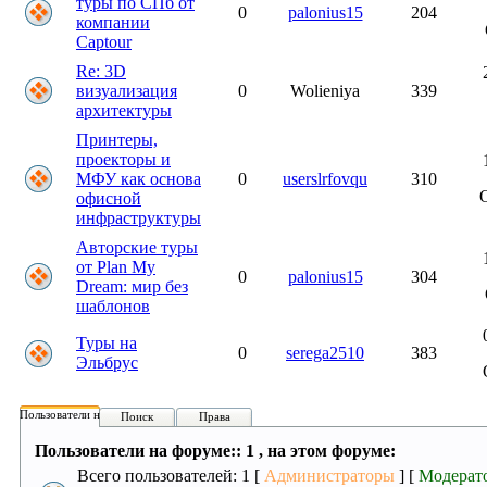
туры по СПб от
0
palonius15
204
компании
Captour
Re: 3D
визуализация
0
Wolieniya
339
архитектуры
Принтеры,
проекторы и
МФУ как основа
0
userslrfovqu
310
офисной
инфраструктуры
Авторские туры
от Plan My
0
palonius15
304
Dream: мир без
шаблонов
Туры на
0
serega2510
383
Эльбрус
Пользователи на форуме:
Поиск
Права
Пользователи на форуме:: 1 , на этом форуме:
Всего пользователей: 1 [
Администраторы
] [
Модерат