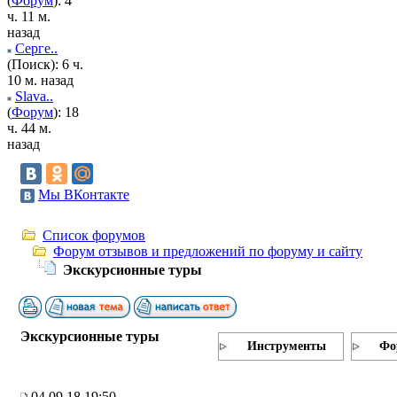
(
Форум
): 4
ч. 11 м.
назад
Серге..
(Поиск): 6 ч.
10 м. назад
Slava..
(
Форум
): 18
ч. 44 м.
назад
Мы ВКонтакте
Список форумов
Форум отзывов и предложений по форуму и сайту
Экскурсионные туры
Экскурсионные туры
Инструменты
Фо
04.09.18 19:50