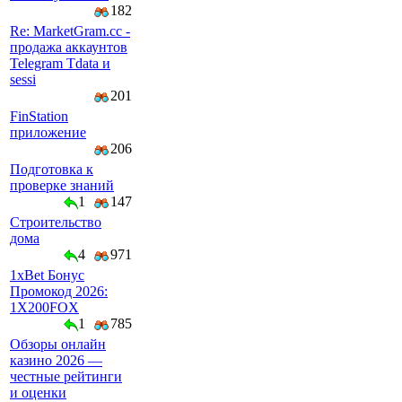
182
Re: MarketGram.cc -
продажа аккаунтов
Telegram Tdata и
sessi
201
FinStation
приложение
206
Подготовка к
проверке знаний
1
147
Строительство
дома
4
971
1xBet Бонус
Промокод 2026:
1X200FOX
1
785
Обзоры онлайн
казино 2026 —
честные рейтинги
и оценки