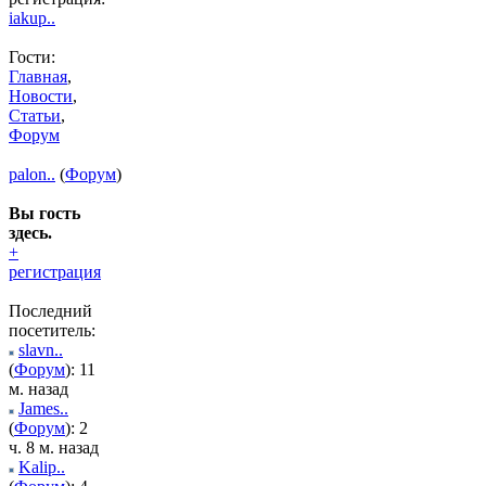
iakup..
Гости:
Главная
,
Новости
,
Статьи
,
Форум
palon..
(
Форум
)
Вы гость
здесь.
+
регистрация
Последний
посетитель:
slavn..
(
Форум
): 11
м. назад
James..
(
Форум
): 2
ч. 8 м. назад
Kalip..