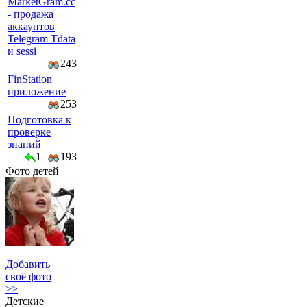
MarketGram.cc
- продажа
аккаунтов
Telegram Tdata
и sessi
243
FinStation
приложение
253
Подготовка к
проверке
знаний
1
193
Фото детей
Добавить
своё фото
>>
Детские