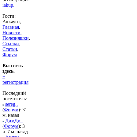
iakup..
Гости:
Аккаунт,
Главная
,
Новости
,
Полезняшки
,
Ссылки
,
Статьи
,
Форум
Вы гость
здесь.
+
регистрация
Последний
посетитель:
sereg..
(
Форум
): 31
м. назад
ДимДи..
(
Форум
): 3
ч. 7 м. назад