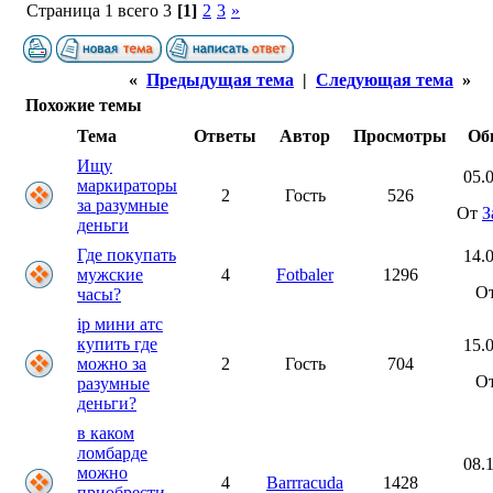
Страница 1 всего 3
[1]
2
3
»
«
Предыдущая тема
|
Следующая тема
»
Похожие темы
Тема
Ответы
Автор
Просмотры
Об
Ищу
05.0
маркираторы
2
Гость
526
за разумные
От
З
деньги
Где покупать
14.0
мужские
4
Fotbaler
1296
О
часы?
ip мини атс
купить где
15.0
можно за
2
Гость
704
О
разумные
деньги?
в каком
ломбарде
08.1
можно
4
Barrracuda
1428
приобрести