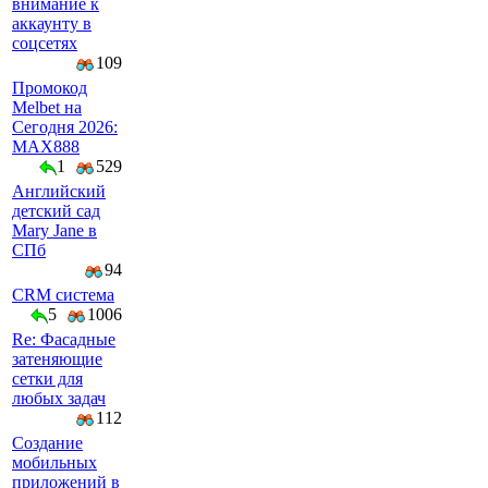
внимание к
аккаунту в
соцсетях
109
Промокод
Melbet на
Сегодня 2026:
MAX888
1
529
Английский
детский сад
Mary Jane в
СПб
94
CRM система
5
1006
Re: Фасадные
затеняющие
сетки для
любых задач
112
Создание
мобильных
приложений в