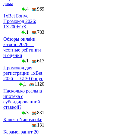
дома
4
969
1xBet Бонус
Промокод 2026:
1X200FOX
1
783
Обзоры онлайн
казино 2026 —
честные рейтинги
и оценки
1
617
Промокод для
регистрации 1xBet
2026 — €130 бонус
1
1120
Насколько реальна
ипотека с
субсидированной
ставкой?
3
831
Кальян Nanosmoke
131
Керамогранит 20