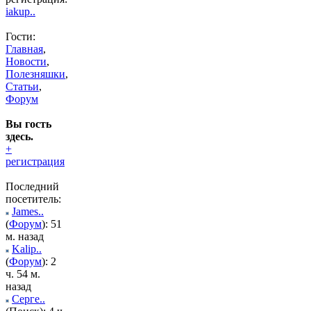
iakup..
Гости:
Главная
,
Новости
,
Полезняшки
,
Статьи
,
Форум
Вы гость
здесь.
+
регистрация
Последний
посетитель:
James..
(
Форум
): 51
м. назад
Kalip..
(
Форум
): 2
ч. 54 м.
назад
Серге..