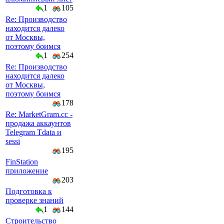
1
105
Re: Производство
находится далеко
от Москвы,
поэтому боимся
1
254
Re: Производство
находится далеко
от Москвы,
поэтому боимся
178
Re: MarketGram.cc -
продажа аккаунтов
Telegram Tdata и
sessi
195
FinStation
приложение
203
Подготовка к
проверке знаний
1
144
Строительство