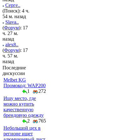
Серге..
(Поиск): 4 ч.
54 м. назад
Slava..
(
Форум
): 17
ч. 27 м.
назад
alex8..
(
Форум
): 17
ч. 57 м.
назад
Последние
дискуссии
Melbet KG
Промокод: WAP200
1
272
Ищу место, где
можно купить
качественную
брендовую одежду
2
765
Небольшой цех в
регионе ищет
алюминиевый лист