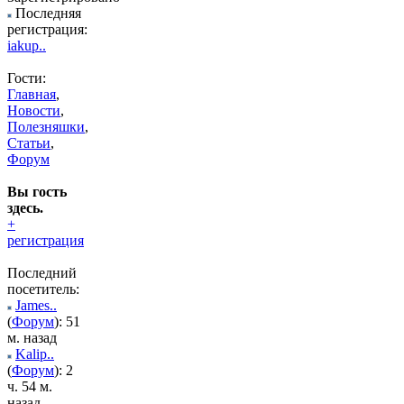
Последняя
регистрация:
iakup..
Гости:
Главная
,
Новости
,
Полезняшки
,
Статьи
,
Форум
Вы гость
здесь.
+
регистрация
Последний
посетитель:
James..
(
Форум
): 51
м. назад
Kalip..
(
Форум
): 2
ч. 54 м.
назад