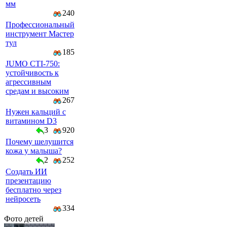
мм
240
Профессиональный
инструмент Мастер
тул
185
JUMO CTI-750:
устойчивость к
агрессивным
средам и высоким
267
Нужен кальций с
витамином D3
3
920
Почему шелушится
кожа у малыша?
2
252
Создать ИИ
презентацию
бесплатно через
нейросеть
334
Фото детей