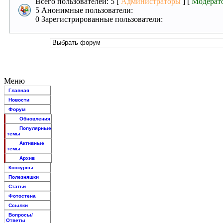
Всего пользователей: 5 [
Администраторы
] [
Модерат
5 Анонимные пользователи:
0 Зарегистрированные пользователи:
Меню
Главная
Новости
Форум
Обновления
Популярные
темы
Активные
темы
Архив
Конкурсы
Полезняшки
Статьи
Фотостена
Ссылки
Вопросы/
Ответы