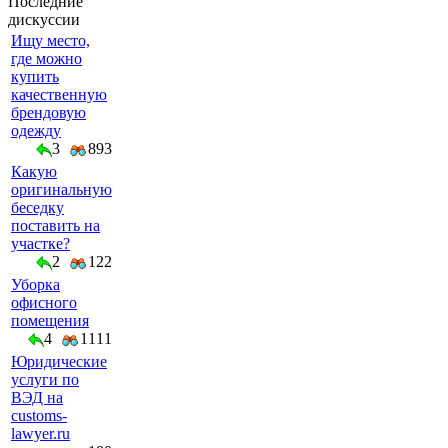
Последние
дискуссии
Ищу место,
где можно
купить
качественную
брендовую
одежду
3
893
Какую
оригинальную
беседку
поставить на
участке?
2
122
Уборка
офисного
помещения
4
1111
Юридические
услуги по
ВЭД на
customs-
lawyer.ru