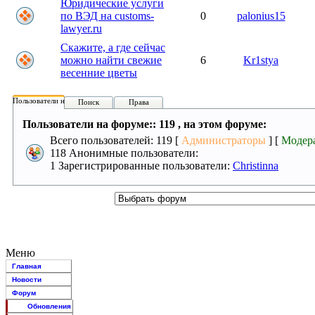
Юридические услуги
по ВЭД на customs-
0
palonius15
lawyer.ru
Скажите, а где сейчас
можно найти свежие
6
Kr1stya
весенние цветы
Пользователи на форуме:
Поиск
Права
Пользователи на форуме:: 119 , на этом форуме:
Всего пользователей: 119 [
Администраторы
] [
Модер
118 Анонимные пользователи:
1 Зарегистрированные пользователи:
Christinna
Меню
Главная
Новости
Форум
Обновления