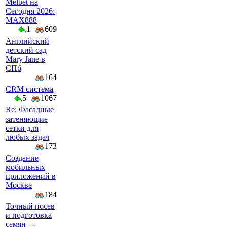
Melbet на
Сегодня 2026:
MAX888
1
609
Английский
детский сад
Mary Jane в
СПб
164
CRM система
5
1067
Re: Фасадные
затеняющие
сетки для
любых задач
173
Создание
мобильных
приложений в
Москве
184
Точный посев
и подготовка
семян —