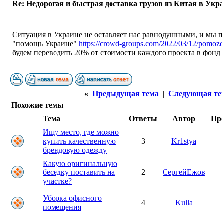
Re: Недорогая и быстрая доставка грузов из Китая в Укр
Ситуация в Украине не оставляет нас равнодушными, и мы 
"помощь Украине"
https://crowd-groups.com/2022/03/12/pomoz
будем переводить 20% от стоимости каждого проекта в фон
«
Предыдущая тема
|
Следующая те
Похожие темы
Тема
Ответы
Автор
Пр
Ищу место, где можно
купить качественную
3
Kr1stya
брендовую одежду
Какую оригинальную
беседку поставить на
2
СергейЕжов
участке?
Уборка офисного
4
Kulla
помещения