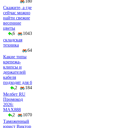
180
Скажите, а где
сейчас можно
найти свежие
весенние
цветы
6
1043
складская
техника
64
Какие типы
крепежа-
клипсы и
держателей
кабеля
подходят для б
2
184
Мелбет RU
Промокод
2026:
MAX888
2
1070
Таможенный
юрист Виктор