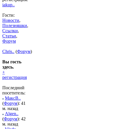
iakup..
Гости:
Новости
,
Полезняшки
,
Ссылки
,
Статьи
,
Форум
Chris..
(
Форум
)
Вы гость
здесь.
+
регистрация
Последний
посетитель:
МаксВ..
(
Форум
): 41
м. назад
Algen..
(
Форум
): 42
м. назад