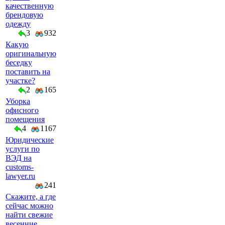
качественную
брендовую
одежду
3
932
Какую
оригинальную
беседку
поставить на
участке?
2
165
Уборка
офисного
помещения
4
1167
Юридические
услуги по
ВЭД на
customs-
lawyer.ru
241
Скажите, а где
сейчас можно
найти свежие
весенние