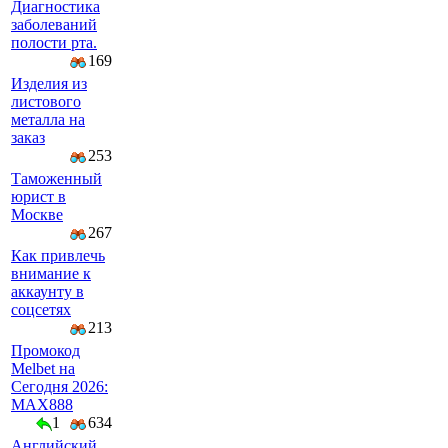
Диагностика
заболеваний
полости рта.
169
Изделия из
листового
металла на
заказ
253
Таможенный
юрист в
Москве
267
Как привлечь
внимание к
аккаунту в
соцсетях
213
Промокод
Melbet на
Сегодня 2026:
MAX888
1
634
Английский