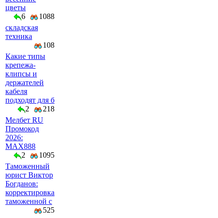
цветы
6
1088
складская
техника
108
Какие типы
крепежа-
клипсы и
держателей
кабеля
подходят для б
2
218
Мелбет RU
Промокод
2026:
MAX888
2
1095
Таможенный
юрист Виктор
Богданов:
корректировка
таможенной с
525