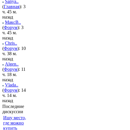
Sanya..
(
Главная
): 3
ч. 45 м.
назад
МаксВ..
(
Форум
): 3
ч. 45 м.
назад
Chris..
(
Форум
): 10
ч. 38 м.
назад
Algen..
(
Форум
): 11
ч. 18 м.
назад
Vlada..
(
Форум
): 14
ч. 14 м.
назад
Последние
дискуссии
Ищу место,
где можно
купить