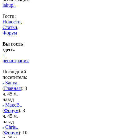
iakup..
Гости:
Новости
,
Статьи
,
Форум
Вы гость
здесь.
+
регистрация
Последний
посетитель:
Sanya..
(
Главная
): 3
ч. 45 м.
назад
МаксВ..
(
Форум
): 3
ч. 45 м.
назад
Chris..
(
Форум
): 10