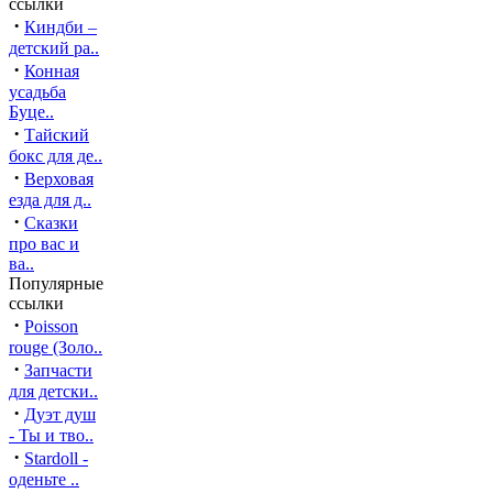
ссылки
·
Киндби –
детский ра..
·
Конная
усадьба
Буце..
·
Тайский
бокс для де..
·
Верховая
езда для д..
·
Сказки
про вас и
ва..
Популярные
ссылки
·
Poisson
rouge (Золо..
·
Запчасти
для детски..
·
Дуэт душ
- Ты и тво..
·
Stardoll -
оденьте ..