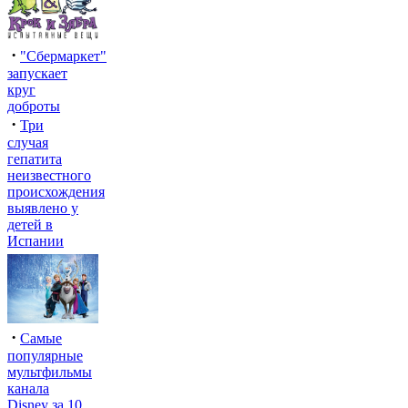
·
"Сбермаркет"
запускает
круг
доброты
·
Три
случая
гепатита
неизвестного
происхождения
выявлено у
детей в
Испании
·
Самые
популярные
мультфильмы
канала
Disney за 10