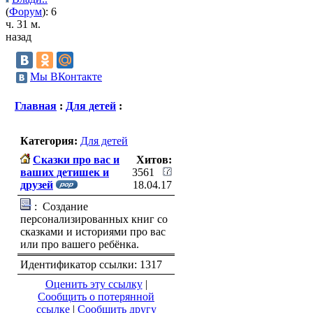
(
Форум
): 6
ч. 31 м.
назад
Мы ВКонтакте
Главная
:
Для детей
:
Категория:
Для детей
Сказки про вас и
Хитов:
ваших детишек и
3561
друзей
18.04.17
:
Создание
персонализированных книг со
сказками и историями про вас
или про вашего ребёнка.
Идентификатор ссылки: 1317
Оценить эту ссылку
|
Сообщить о потерянной
ссылке
|
Сообщить другу