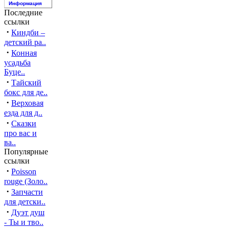
Информация
Последние
ссылки
·
Киндби –
детский ра..
·
Конная
усадьба
Буце..
·
Тайский
бокс для де..
·
Верховая
езда для д..
·
Сказки
про вас и
ва..
Популярные
ссылки
·
Poisson
rouge (Золо..
·
Запчасти
для детски..
·
Дуэт душ
- Ты и тво..