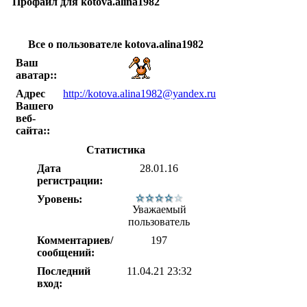
Профайл для kotova.alina1982
Все о пользователе kotova.alina1982
Ваш
аватар::
Адрес
http://kotova.alina1982@yandex.ru
Вашего
веб-
сайта::
Статистика
Дата
28.01.16
регистрации:
Уровень:
Уважаемый
пользователь
Комментариев/
197
сообщений:
Последний
11.04.21 23:32
вход: