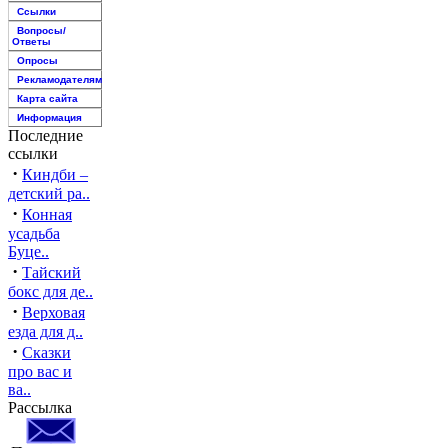
Ссылки
Вопросы/
Ответы
Опросы
Рекламодателям
Карта сайта
Информация
Последние
ссылки
·
Киндби –
детский ра..
·
Конная
усадьба
Буце..
·
Тайский
бокс для де..
·
Верховая
езда для д..
·
Сказки
про вас и
ва..
Рассылка