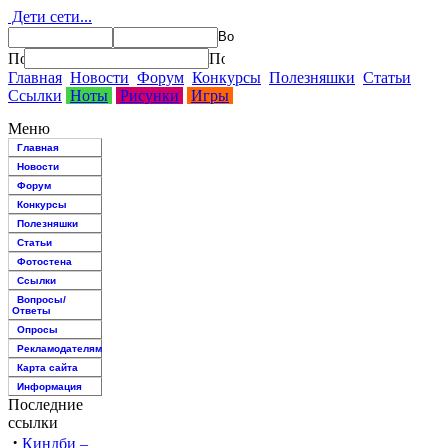
Дети сети...
Главная
Новости
Форум
Конкурсы
Полезняшки
Статьи
Ссылки
Ноты
Рисунки
Игры
Меню
Главная
Новости
Форум
Конкурсы
Полезняшки
Статьи
Фотостена
Ссылки
Вопросы/
Ответы
Опросы
Рекламодателям
Карта сайта
Информация
Последние
ссылки
·
Киндби –