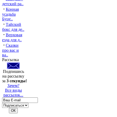
детский ра..
·
Конная
усадьба
Буце..
·
Тайский
бокс для де..
·
Верховая
езда для д..
·
Сказки
про вас и
ва..
Рассылка
Подпишись
на рассылку
за
3 секунды!
Зачем?
Все виды
рассылок...