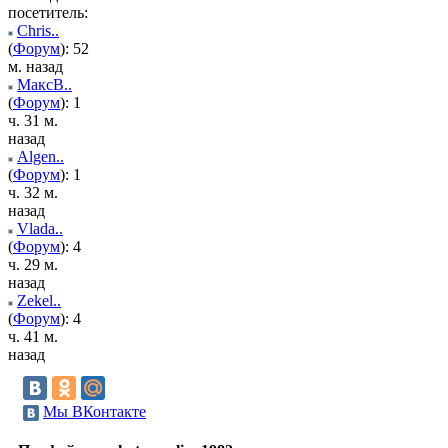
посетитель:
Chris..
(
Форум
): 52
м. назад
МаксВ..
(
Форум
): 1
ч. 31 м.
назад
Algen..
(
Форум
): 1
ч. 32 м.
назад
Vlada..
(
Форум
): 4
ч. 29 м.
назад
Zekel..
(
Форум
): 4
ч. 41 м.
назад
Мы ВКонтакте