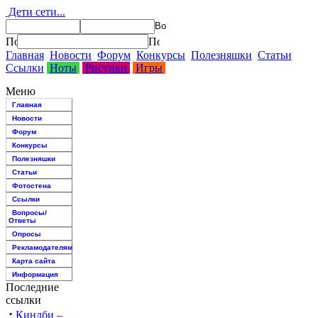
Дети сети...
Главная
Новости
Форум
Конкурсы
Полезняшки
Статьи
Ссылки
Ноты
Рисунки
Игры
Меню
Главная
Новости
Форум
Конкурсы
Полезняшки
Статьи
Фотостена
Ссылки
Вопросы/
Ответы
Опросы
Рекламодателям
Карта сайта
Информация
Последние
ссылки
·
Киндби –