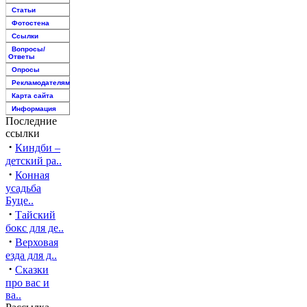
Статьи
Фотостена
Ссылки
Вопросы/
Ответы
Опросы
Рекламодателям
Карта сайта
Информация
Последние
ссылки
·
Киндби –
детский ра..
·
Конная
усадьба
Буце..
·
Тайский
бокс для де..
·
Верховая
езда для д..
·
Сказки
про вас и
ва..