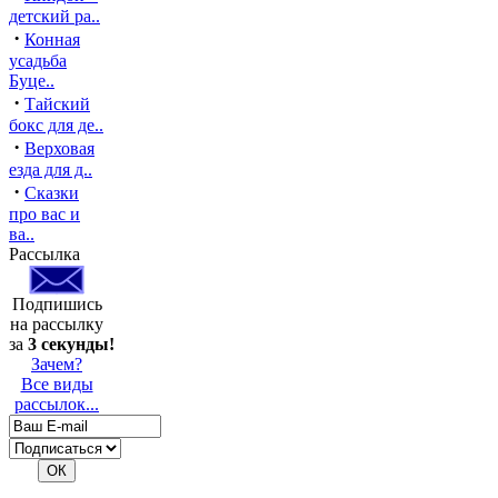
детский ра..
·
Конная
усадьба
Буце..
·
Тайский
бокс для де..
·
Верховая
езда для д..
·
Сказки
про вас и
ва..
Рассылка
Подпишись
на рассылку
за
3 секунды!
Зачем?
Все виды
рассылок...