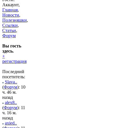
Аккаунт,
Главная
,
Новости
,
Полезняшки
,
Ссылки
,
Статьи
,
Форум
Вы гость
здесь.
+
регистрация
Последний
посетитель:
Slava..
(
Форум
): 10
ч. 46 м.
назад
alex8..
(
Форум
): 11
ч. 16 м.
назад
axied..