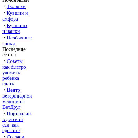
·
Тюльпан
·
Кувшин и
амфора
·
Кувшины
и чашки
·
Необычные
гонки
Последние
статьи
·
Советы
как быстро
уложить
ребенка
спать
·
Центр
ветеринарной
медицины
ВетДруг
·
Портфолио
в детский
сад: как
сделать?
·
Создаем