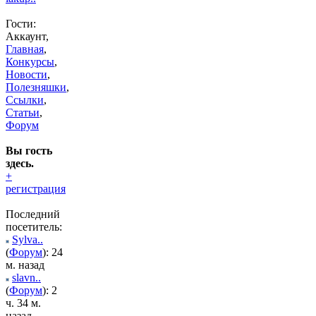
Гости:
Аккаунт,
Главная
,
Конкурсы
,
Новости
,
Полезняшки
,
Ссылки
,
Статьи
,
Форум
Вы гость
здесь.
+
регистрация
Последний
посетитель:
Sylva..
(
Форум
): 24
м. назад
slavn..
(
Форум
): 2
ч. 34 м.
назад