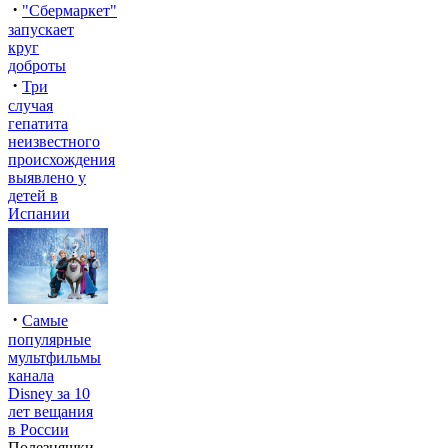
·
"Сбермаркет"
запускает
круг
доброты
·
Три
случая
гепатита
неизвестного
происхождения
выявлено у
детей в
Испании
·
Самые
популярные
мультфильмы
канала
Disney за 10
лет вещания
в России
Полезняшки