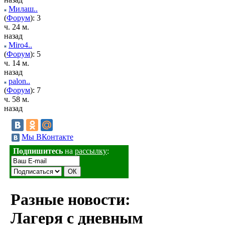
Милаш..
(
Форум
): 3
ч. 24 м.
назад
Miro4..
(
Форум
): 5
ч. 14 м.
назад
palon..
(
Форум
): 7
ч. 58 м.
назад
Мы ВКонтакте
Подпишитесь
на
рассылку
:
Разные новости:
Лагеря с дневным