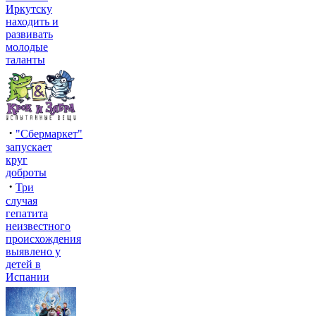
Иркутску
находить и
развивать
молодые
таланты
·
"Сбермаркет"
запускает
круг
доброты
·
Три
случая
гепатита
неизвестного
происхождения
выявлено у
детей в
Испании