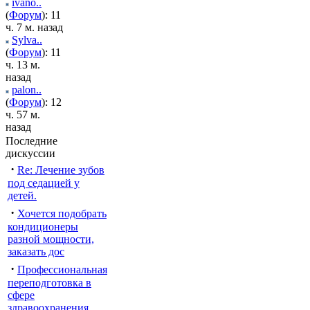
ivano..
(
Форум
): 11
ч. 7 м. назад
Sylva..
(
Форум
): 11
ч. 13 м.
назад
palon..
(
Форум
): 12
ч. 57 м.
назад
Последние
дискуссии
·
Re: Лечение зубов
под седацией у
детей.
·
Хочется подобрать
кондиционеры
разной мощности,
заказать дос
·
Профессиональная
переподготовка в
сфере
здравоохранения