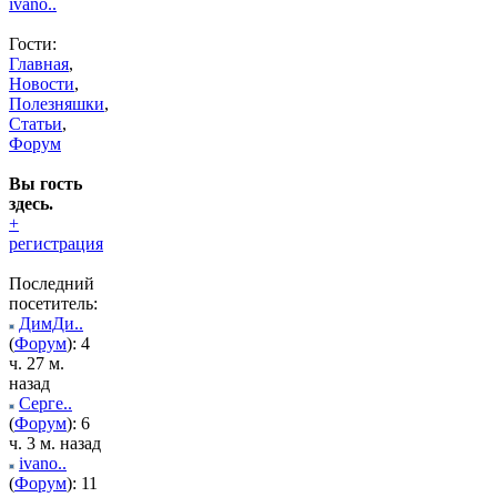
ivano..
Гости:
Главная
,
Новости
,
Полезняшки
,
Статьи
,
Форум
Вы гость
здесь.
+
регистрация
Последний
посетитель:
ДимДи..
(
Форум
): 4
ч. 27 м.
назад
Серге..
(
Форум
): 6
ч. 3 м. назад
ivano..
(
Форум
): 11