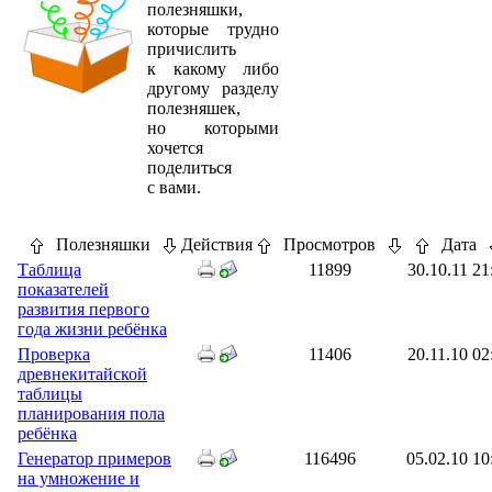
полезняшки,
которые трудно
причислить
к какому либо
другому разделу
полезняшек,
но которыми
хочется
поделиться
с вами.
Полезняшки
Действия
Просмотров
Дата
Таблица
11899
30.10.11 21
показателей
развития первого
года жизни ребёнка
Проверка
11406
20.11.10 02
древнекитайской
таблицы
планирования пола
ребёнка
Генератор примеров
116496
05.02.10 10
на умножение и