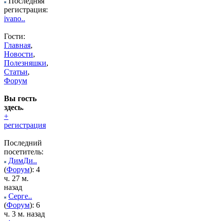
Последняя
регистрация:
ivano..
Гости:
Главная
,
Новости
,
Полезняшки
,
Статьи
,
Форум
Вы гость
здесь.
+
регистрация
Последний
посетитель:
ДимДи..
(
Форум
): 4
ч. 27 м.
назад
Серге..
(
Форум
): 6
ч. 3 м. назад