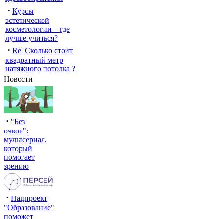
·
Курсы
эстетической
косметологии – где
лучше учиться?
·
Re: Сколько стоит
квадратный метр
натяжного потолка ?
Новости
·
"Без
очков":
мультсериал,
который
помогает
зрению
·
Нацпроект
"Образование"
поможет