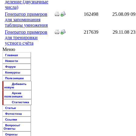
деление (двузначные
числа)
Генератор примеров
162498
25.08.09 09
для запоминания
таблицы умножения
Генератор примеров
217639
29.11.08 23
для тренировки
устного счёта
Меню
Главная
Новости
Форум
Конкурсы
Полезняшки
Добавить
новую
Архив
полезняшек
Статистика
Статьи
Фотостена
Ссылки
Вопросы/
Ответы
Опросы