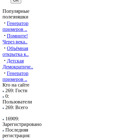
Популярные
полезняшки
·
Генератор
примеров ..
·
Помните!
Через века..
·
Объёмная
открытка к..
·
Детская
Демократиче..
·
Генератор
примеров ..
Кто на сайте
269: Гости
0:
Пользователи
269: Всего
16909:
Зарегистрировано
Последняя
регистрация: