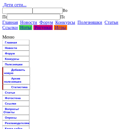
Дети сети...
Главная
Новости
Форум
Конкурсы
Полезняшки
Статьи
Ссылки
Ноты
Рисунки
Игры
Меню
Главная
Новости
Форум
Конкурсы
Полезняшки
Добавить
новую
Архив
полезняшек
Статистика
Статьи
Фотостена
Ссылки
Вопросы/
Ответы
Опросы
Рекламодателям
Карта сайта