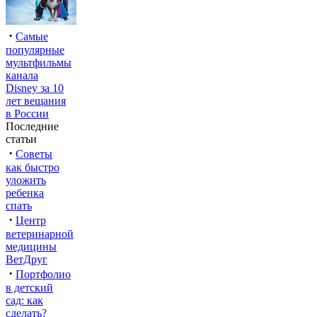
·
Самые
популярные
мультфильмы
канала
Disney за 10
лет вещания
в России
Последние
статьи
·
Советы
как быстро
уложить
ребенка
спать
·
Центр
ветеринарной
медицины
ВетДруг
·
Портфолио
в детский
сад: как
сделать?