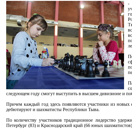
-
у
г
Р
Т
в
в
п
ле
П
с
п
п
П
с
следующем году смогут выступить в высшем дивизионе и по
Причем каждый год здесь появляются участники из новых 
дебютируют и шахматисты Республики Тыва.
По количеству участников традиционное лидерство удержи
Петербург (83) и Краснодарский край (66 юных шахматистов)