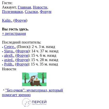
Гости:
Аккаунт,
Главная
,
Новости
,
Полезняшки
,
Ссылки
,
Форум
Kalip..
(
Форум
)
Вы гость здесь.
+ регистрация
Последний посетитель:
Серге..
(Поиск): 2 ч. 3 м. назад
Slava..
(
Форум
): 14 ч. 37 м. назад
alex8..
(
Форум
): 15 ч. 6 м. назад
axied..
(
Форум
): 15 ч. 28 м. назад
Polih..
(
Форум
): 15 ч. 35 м. назад
Новости
·
"Без очков": мультсериал, который
помогает зрению