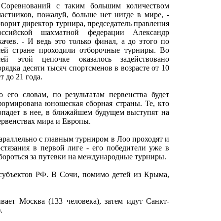
 Соревнований с таким большим количеством
частников, пожалуй, больше нет нигде в мире, -
оворит директор турнира, председатель правления
оссийской шахматной федерации Александр
качев. - И ведь это только финал, а до этого по
сей стране проходили отборочные турниры. Во
сей этой цепочке оказалось задействовано
орядка десяти тысяч спортсменов в возрасте от 10
т до 21 года.
о его словам, по результатам первенства будет
формирована юношеская сборная страны. Те, кто
опадет в нее, в ближайшем будущем выступят на
ервенствах мира и Европы.
араллельно с главным турниром в Лоо проходят и
остязания в первой лиге - его победители уже в
бороться за путевки на международные турниры.
субъектов РФ. В Сочи, помимо детей из Крыма,
вает Москва (133 человека), затем идут Санкт-
.