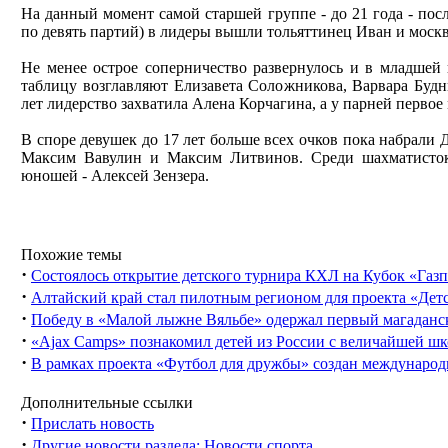
На данный момент самой старшей группе - до 21 года - посл
по девять партий) в лидеры вышли тольяттинец Иван и моск
Не менее острое соперничество развернулось и в младшей
таблицу возглавляют Елизавета Соложникова, Варвара Буд
лет лидерство захватила Алена Корчагина, а у парней первое 
В споре девушек до 17 лет больше всех очков пока набрали 
Максим Вавулин и Максим Литвинов. Среди шахматисток
юношей - Алексей Зензера.
Похожие темы
·
Состоялось открытие детского турнира КХЛ на Кубок «Газ
·
Алтайский край стал пилотным регионом для проекта «Дет
·
Победу в «Малой лыжне Вяльбе» одержал первый магаданск
·
«Ajax Camps» познакомил детей из России с величайшей ш
·
В рамках проекта «Футбол для дружбы» создан международ
Дополнительные ссылки
·
Прислать новость
·
Другие новости раздела: Новости спорта