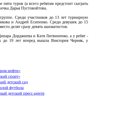
е пяти туров (а всего ребятам предстоит сыграть
вичка Дарья Пустовойтова.
 группе. Среди участников до 13 лет турнирную
никова и Андрей Есипенко. Среди девушек до 15
место делят сразу девять шахматистов.
Динара Дорджиева и Катя Литвиненко, а у ребят -
 до 19 лет вперед вышла Виктория Черняк, у
пром нефти»
ский спорт»
ий детский сад
колой футбола
ный детский пресс-центр