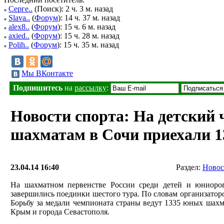
Серге..
(Поиск): 2 ч. 3 м. назад
Slava..
(
Форум
): 14 ч. 37 м. назад
alex8..
(
Форум
): 15 ч. 6 м. назад
axied..
(
Форум
): 15 ч. 28 м. назад
Polih..
(
Форум
): 15 ч. 35 м. назад
Мы ВКонтакте
Подпишитесь
на
рассылку
:
Новости спорта: На детский 
шахматам в Сочи приехали 1
23.04.14 16:40
Раздел:
Новос
На шахматном первенстве России среди детей и юниоров
завершились поединки шестого тура. По словам организаторо
Борьбу за медали чемпионата страны ведут 1335 юных шахма
Крым и города Севастополя.