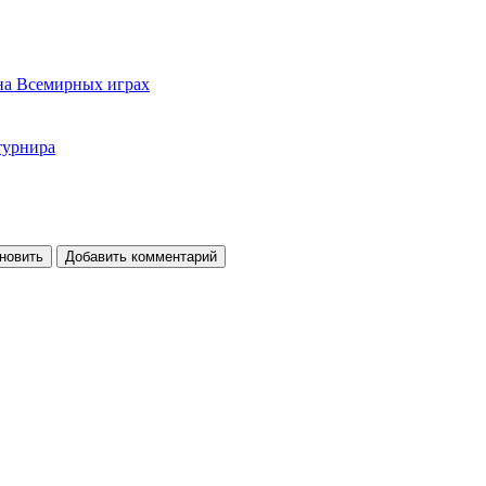
 на Всемирных играх
турнира